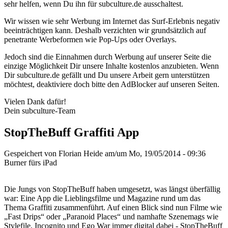
sehr helfen, wenn Du ihn für subculture.de ausschaltest.
Wir wissen wie sehr Werbung im Internet das Surf-Erlebnis negativ
beeinträchtigen kann. Deshalb verzichten wir grundsätzlich auf
penetrante Werbeformen wie Pop-Ups oder Overlays.
Jedoch sind die Einnahmen durch Werbung auf unserer Seite die
einzige Möglichkeit Dir unsere Inhalte kostenlos anzubieten. Wenn
Dir subculture.de gefällt und Du unsere Arbeit gern unterstützen
möchtest, deaktiviere doch bitte den AdBlocker auf unseren Seiten.
Vielen Dank dafür!
Dein subculture-Team
StopTheBuff Graffiti App
Gespeichert von
Florian Heide
am/um Mo, 19/05/2014 - 09:36
Burner fürs iPad
Die Jungs von StopTheBuff haben umgesetzt, was längst überfällig
war: Eine App die Lieblingsfilme und Magazine rund um das
Thema Graffiti zusammenführt. Auf einen Blick sind nun Filme wie
„Fast Drips“ oder „Paranoid Places“ und namhafte Szenemags wie
Stylefile, Incognito und Ego War immer digital dabei - StopTheBuff