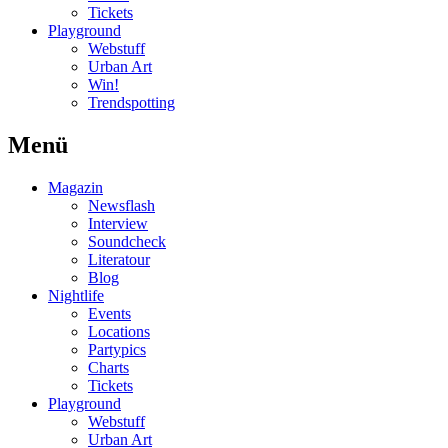
Tickets
Playground
Webstuff
Urban Art
Win!
Trendspotting
Menü
Magazin
Newsflash
Interview
Soundcheck
Literatour
Blog
Nightlife
Events
Locations
Partypics
Charts
Tickets
Playground
Webstuff
Urban Art