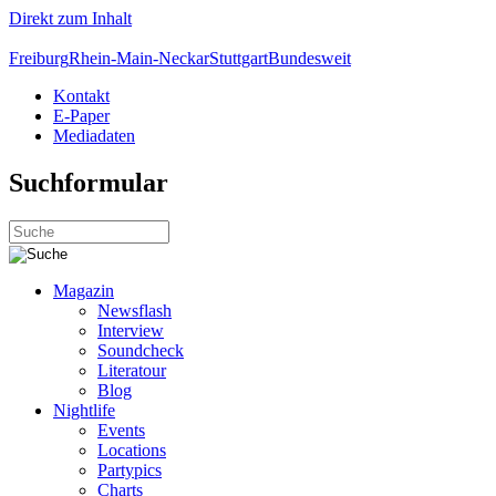
Direkt zum Inhalt
Freiburg
Rhein-Main-Neckar
Stuttgart
Bundesweit
Kontakt
E-Paper
Mediadaten
Suchformular
Magazin
Newsflash
Interview
Soundcheck
Literatour
Blog
Nightlife
Events
Locations
Partypics
Charts