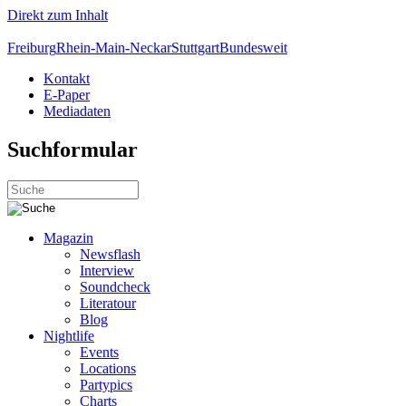
Direkt zum Inhalt
Freiburg
Rhein-Main-Neckar
Stuttgart
Bundesweit
Kontakt
E-Paper
Mediadaten
Suchformular
Magazin
Newsflash
Interview
Soundcheck
Literatour
Blog
Nightlife
Events
Locations
Partypics
Charts