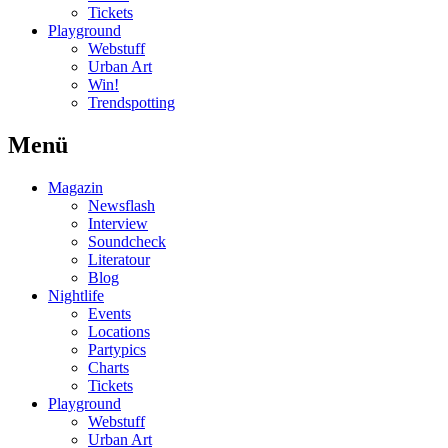
Tickets
Playground
Webstuff
Urban Art
Win!
Trendspotting
Menü
Magazin
Newsflash
Interview
Soundcheck
Literatour
Blog
Nightlife
Events
Locations
Partypics
Charts
Tickets
Playground
Webstuff
Urban Art