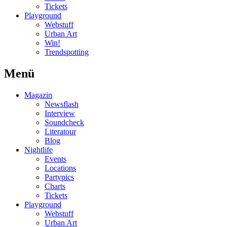
Tickets
Playground
Webstuff
Urban Art
Win!
Trendspotting
Menü
Magazin
Newsflash
Interview
Soundcheck
Literatour
Blog
Nightlife
Events
Locations
Partypics
Charts
Tickets
Playground
Webstuff
Urban Art