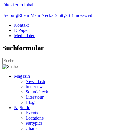
Direkt zum Inhalt
Freiburg
Rhein-Main-Neckar
Stuttgart
Bundesweit
Kontakt
E-Paper
Mediadaten
Suchformular
Magazin
Newsflash
Interview
Soundcheck
Literatour
Blog
Nightlife
Events
Locations
Partypics
Charts