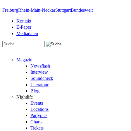
Direkt zum Inhalt
Freiburg
Rhein-Main-Neckar
Stuttgart
Bundesweit
Kontakt
E-Paper
Mediadaten
Suchformular
Magazin
Newsflash
Interview
Soundcheck
Literatour
Blog
Nightlife
Events
Locations
Partypics
Charts
Tickets