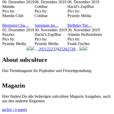
06. Dezember 2019
06. Dezember 2019
06. Dezember 2019
Mamita
Cohibar
Hackl's ZapfBar
Pics by:
Pics by:
Pics by:
Mamita Club
Cohibar
Pyunity Media
Bierpong Cha…
Samstags im…
Birthday Par…
05. Dezember 2019
30. November 2019
30. November 2019
Puzzles
Hackl's ZapfBar
Atlantis Herbolzheim
Pics by:
Pics by:
Pics by:
Pyunity Media
Pyunity Media
Frank Fischer
…
20
21
22
23
24
25
26
27
28
…
Seiten
About subculture
Das Trendmagazin für Popkultur und Freizeitgestaltung.
Magazin
Hier findest Du alle bisherigen subculture Magazin Ausgaben, auch
aus den anderen Regionen.
archiv / e-paper