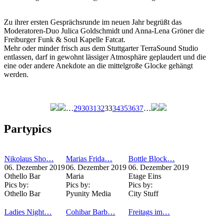
Zu ihrer ersten Gesprächsrunde im neuen Jahr begrüßt das
Moderatoren-Duo Julica Goldschmidt und Anna-Lena Gröner die
Freiburger Funk & Soul Kapelle Fatcat.
Mehr oder minder frisch aus dem Stuttgarter TerraSound Studio
entlassen, darf in gewohnt lässiger Atmosphäre geplaudert und die
eine oder andere Anekdote an die mittelgroße Glocke gehängt
werden.
…
29
30
31
32
33
34
35
36
37
…
Seiten
Partypics
Nikolaus Sho…
Marias Frida…
Bottle Block…
06. Dezember 2019
06. Dezember 2019
06. Dezember 2019
Othello Bar
Maria
Etage Eins
Pics by:
Pics by:
Pics by:
Othello Bar
Pyunity Media
City Stuff
Ladies Night…
Cohibar Barb…
Freitags im…