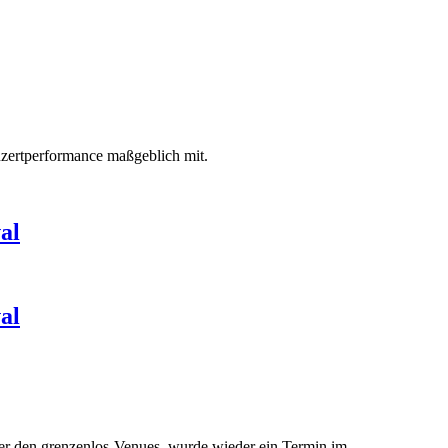
zertperformance maßgeblich mit.
al
al
.
ter den grenzenlos-Venues, wurde wieder ein Termin im