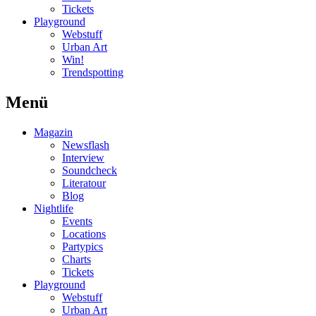
Tickets
Playground
Webstuff
Urban Art
Win!
Trendspotting
Menü
Magazin
Newsflash
Interview
Soundcheck
Literatour
Blog
Nightlife
Events
Locations
Partypics
Charts
Tickets
Playground
Webstuff
Urban Art