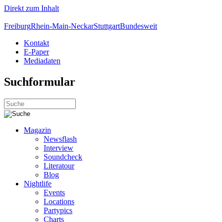
Direkt zum Inhalt
Freiburg
Rhein-Main-Neckar
Stuttgart
Bundesweit
Kontakt
E-Paper
Mediadaten
Suchformular
Magazin
Newsflash
Interview
Soundcheck
Literatour
Blog
Nightlife
Events
Locations
Partypics
Charts