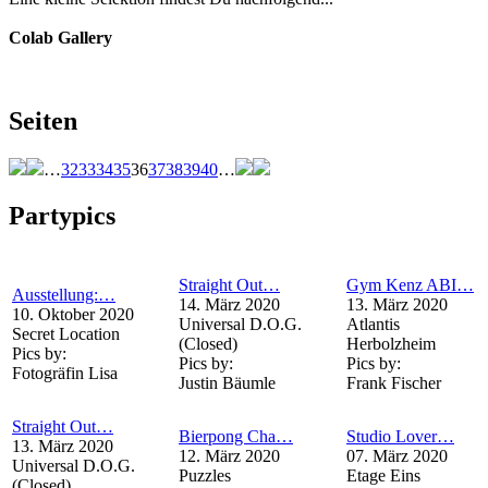
Colab Gallery
Seiten
…
32
33
34
35
36
37
38
39
40
…
Partypics
Straight Out…
Gym Kenz ABI…
Ausstellung:…
14. März 2020
13. März 2020
10. Oktober 2020
Universal D.O.G.
Atlantis
Secret Location
(Closed)
Herbolzheim
Pics by:
Pics by:
Pics by:
Fotogräfin Lisa
Justin Bäumle
Frank Fischer
Straight Out…
Bierpong Cha…
Studio Lover…
13. März 2020
12. März 2020
07. März 2020
Universal D.O.G.
Puzzles
Etage Eins
(Closed)