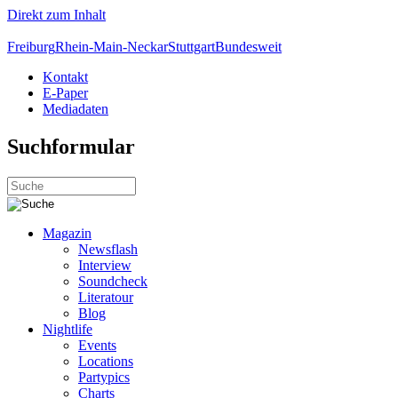
Direkt zum Inhalt
Freiburg
Rhein-Main-Neckar
Stuttgart
Bundesweit
Kontakt
E-Paper
Mediadaten
Suchformular
Magazin
Newsflash
Interview
Soundcheck
Literatour
Blog
Nightlife
Events
Locations
Partypics
Charts