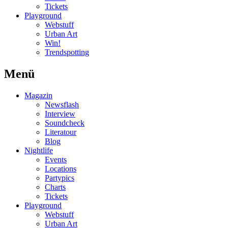
Tickets
Playground
Webstuff
Urban Art
Win!
Trendspotting
Menü
Magazin
Newsflash
Interview
Soundcheck
Literatour
Blog
Nightlife
Events
Locations
Partypics
Charts
Tickets
Playground
Webstuff
Urban Art