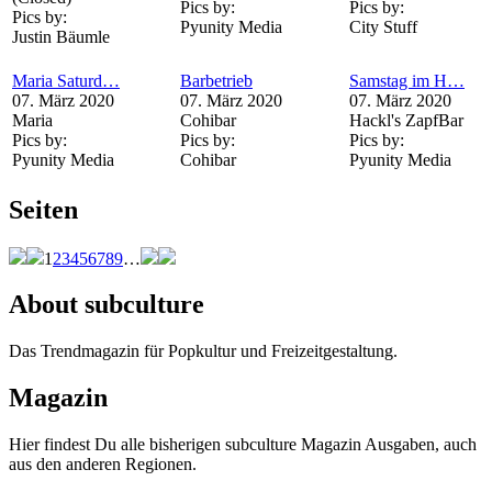
Pics by:
Pics by:
Pics by:
Pyunity Media
City Stuff
Justin Bäumle
Maria Saturd…
Barbetrieb
Samstag im H…
07. März 2020
07. März 2020
07. März 2020
Maria
Cohibar
Hackl's ZapfBar
Pics by:
Pics by:
Pics by:
Pyunity Media
Cohibar
Pyunity Media
Seiten
1
2
3
4
5
6
7
8
9
…
About subculture
Das Trendmagazin für Popkultur und Freizeitgestaltung.
Magazin
Hier findest Du alle bisherigen subculture Magazin Ausgaben, auch
aus den anderen Regionen.