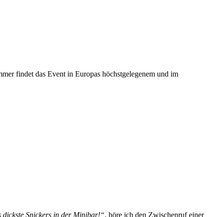
mmer findet das Event in Europas höchstgelegenem und im
 dickste Snickers in der Minibar!“
, höre ich den Zwischenruf einer