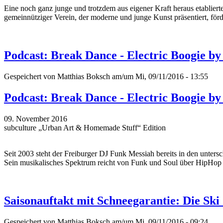
Eine noch ganz junge und trotzdem aus eigener Kraft heraus etablierte
gemeinnütziger Verein, der moderne und junge Kunst präsentiert, förd
Podcast: Break Dance - Electric Boogie b
Gespeichert von
Matthias Boksch
am/um Mi, 09/11/2016 - 13:55
Podcast: Break Dance - Electric Boogie b
09. November 2016
subculture „Urban Art & Homemade Stuff“ Edition
Seit 2003 steht der Freiburger DJ Funk Messiah bereits in den unter
Sein musikalisches Spektrum reicht von Funk und Soul über HipHop u
Saisonauftakt mit Schneegarantie: Die Sk
Gespeichert von
Matthias Boksch
am/um Mi, 09/11/2016 - 09:24