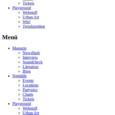
Tickets
Playground
Webstuff
Urban Art
Win!
Trendspotting
Menü
Magazin
Newsflash
Interview
Soundcheck
Literatour
Blog
Nightlife
Events
Locations
Partypics
Charts
Tickets
Playground
Webstuff
Urban Art