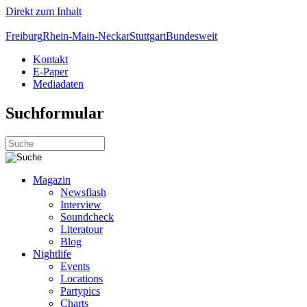
Direkt zum Inhalt
Freiburg
Rhein-Main-Neckar
Stuttgart
Bundesweit
Kontakt
E-Paper
Mediadaten
Suchformular
Magazin
Newsflash
Interview
Soundcheck
Literatour
Blog
Nightlife
Events
Locations
Partypics
Charts