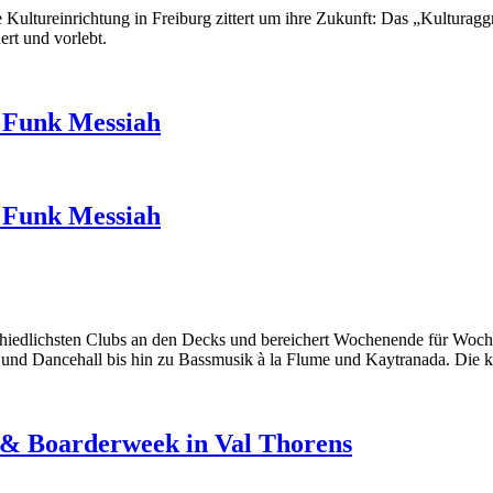
 Kultureinrichtung in Freiburg zittert um ihre Zukunft: Das „Kulturaggr
ert und vorlebt.
y Funk Messiah
y Funk Messiah
schiedlichsten Clubs an den Decks und bereichert Wochenende für Woche
nd Dancehall bis hin zu Bassmusik à la Flume und Kaytranada. Die ko
i & Boarderweek in Val Thorens