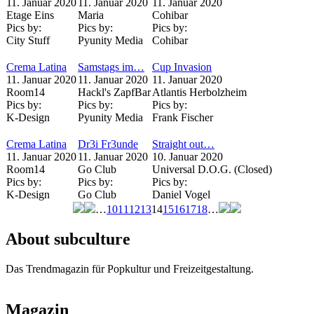
11. Januar 2020
11. Januar 2020
11. Januar 2020
Etage Eins
Maria
Cohibar
Pics by:
Pics by:
Pics by:
City Stuff
Pyunity Media
Cohibar
Crema Latina
Samstags im…
Cup Invasion
11. Januar 2020
11. Januar 2020
11. Januar 2020
Room14
Hackl's ZapfBar
Atlantis Herbolzheim
Pics by:
Pics by:
Pics by:
K-Design
Pyunity Media
Frank Fischer
Crema Latina
Dr3i Fr3unde
Straight out…
11. Januar 2020
11. Januar 2020
10. Januar 2020
Room14
Go Club
Universal D.O.G. (Closed)
Pics by:
Pics by:
Pics by:
K-Design
Go Club
Daniel Vogel
…
10
11
12
13
14
15
16
17
18
…
Seiten
About subculture
Das Trendmagazin für Popkultur und Freizeitgestaltung.
Magazin