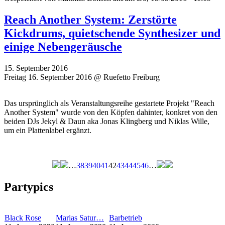
Reach Another System: Zerstörte
Kickdrums, quietschende Synthesizer und
einige Nebengeräusche
15. September 2016
Freitag 16. September 2016 @ Ruefetto Freiburg
Das ursprünglich als Veranstaltungsreihe gestartete Projekt "Reach
Another System" wurde von den Köpfen dahinter, konkret von den
beiden DJs Jekyl & Daun aka Jonas Klingberg und Niklas Wille,
um ein Plattenlabel ergänzt.
…
38
39
40
41
42
43
44
45
46
…
Seiten
Partypics
Black Rose
Marias Satur…
Barbetrieb