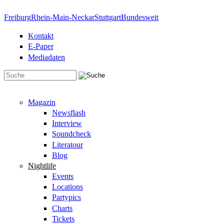
Direkt zum Inhalt
Freiburg
Rhein-Main-Neckar
Stuttgart
Bundesweit
Kontakt
E-Paper
Mediadaten
Suchformular
Magazin
Newsflash
Interview
Soundcheck
Literatour
Blog
Nightlife
Events
Locations
Partypics
Charts
Tickets