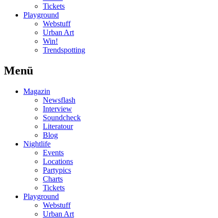
Tickets
Playground
Webstuff
Urban Art
Win!
Trendspotting
Menü
Magazin
Newsflash
Interview
Soundcheck
Literatour
Blog
Nightlife
Events
Locations
Partypics
Charts
Tickets
Playground
Webstuff
Urban Art