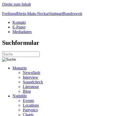
Direkt zum Inhalt
Freiburg
Rhein-Main-Neckar
Stuttgart
Bundesweit
Kontakt
E-Paper
Mediadaten
Suchformular
Magazin
Newsflash
Interview
Soundcheck
Literatour
Blog
Nightlife
Events
Locations
Partypics
Charts