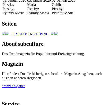
03. Januar 2020
03. Januar 2020
02. Januar 2020
Puzzles
Maria
Cohibar
Pics by:
Pics by:
Pics by:
Pyunity Media
Pyunity Media
Pyunity Media
Seiten
…
12
13
14
15
16
17
18
19
20
…
About subculture
Das Trendmagazin für Popkultur und Freizeitgestaltung.
Magazin
Hier findest Du alle bisherigen subculture Magazin Ausgaben, auch
aus den anderen Regionen.
archiv / e-paper
Service