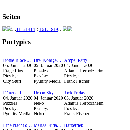
Seiten
…
11
12
13
14
15
16
17
18
19
…
Partypics
Bottle Block…
Drei Könige…
Ampel Party
05. Januar 2020
05. Januar 2020
04. Januar 2020
Etage Eins
Puzzles
Atlantis Herbolzheim
Pics by:
Pics by:
Pics by:
City Stuff
Pyunity Media
Frank Fischer
Dänzneid
Urban Sky
Jack Friday
04. Januar 2020
04. Januar 2020
03. Januar 2020
Puzzles
Neko
Atlantis Herbolzheim
Pics by:
Pics by:
Pics by:
Pyunity Media
Neko
Frank Fischer
Eine Nacht o…
Marias Frida…
Barbetrieb