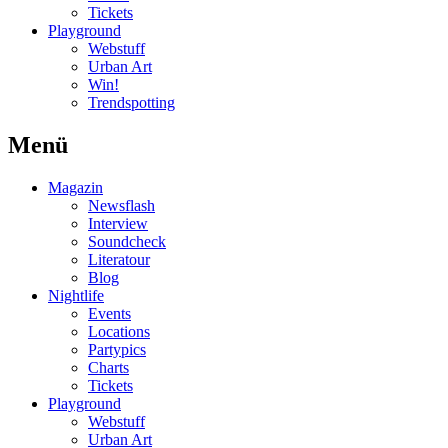
Tickets
Playground
Webstuff
Urban Art
Win!
Trendspotting
Menü
Magazin
Newsflash
Interview
Soundcheck
Literatour
Blog
Nightlife
Events
Locations
Partypics
Charts
Tickets
Playground
Webstuff
Urban Art