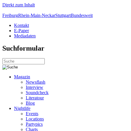
Direkt zum Inhalt
Freiburg
Rhein-Main-Neckar
Stuttgart
Bundesweit
Kontakt
E-Paper
Mediadaten
Suchformular
Magazin
Newsflash
Interview
Soundcheck
Literatour
Blog
Nightlife
Events
Locations
Partypics
Charts