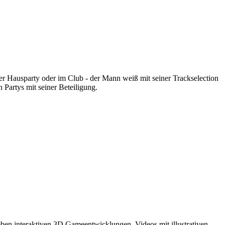
r Hausparty oder im Club - der Mann weiß mit seiner Trackselection
 Partys mit seiner Beteiligung.
eben interaktiven 3D Gameentwicklungen, Videos mit illustrativen