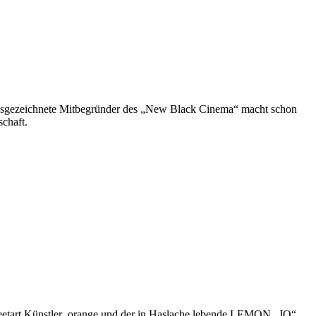
 ausgezeichnete Mitbegründer des „New Black Cinema“ macht schon
schaft.
treetart Künstler .orange und der in Haslache lebende LEMON „JO“