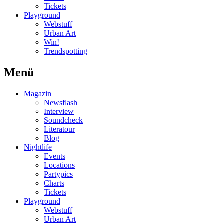
Tickets
Playground
Webstuff
Urban Art
Win!
Trendspotting
Menü
Magazin
Newsflash
Interview
Soundcheck
Literatour
Blog
Nightlife
Events
Locations
Partypics
Charts
Tickets
Playground
Webstuff
Urban Art