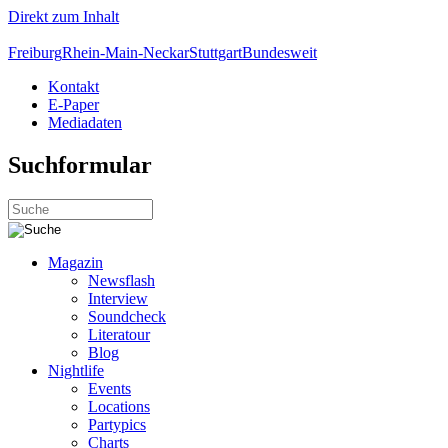
Direkt zum Inhalt
Freiburg
Rhein-Main-Neckar
Stuttgart
Bundesweit
Kontakt
E-Paper
Mediadaten
Suchformular
Magazin
Newsflash
Interview
Soundcheck
Literatour
Blog
Nightlife
Events
Locations
Partypics
Charts