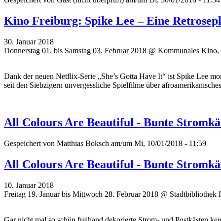
Kino Freiburg: Spike Lee – Eine Retrosep
30. Januar 2018
Donnerstag 01. bis Samstag 03. Februar 2018 @ Kommunales Kino, 
Dank der neuen Netflix-Serie „She’s Gotta Have It“ ist Spike Lee
seit den Siebzigern unvergessliche Spielfilme über afroamerikanisch
All Colours Are Beautiful - Bunte Stromkä
Gespeichert von
Matthias Boksch
am/um Mi, 10/01/2018 - 11:59
All Colours Are Beautiful - Bunte Stromkä
10. Januar 2018
Freitag 19. Januar bis Mittwoch 28. Februar 2018 @ Stadtbibliothek 
Gar nicht mal so schön freihand dekorierte Strom- und Postkästen k