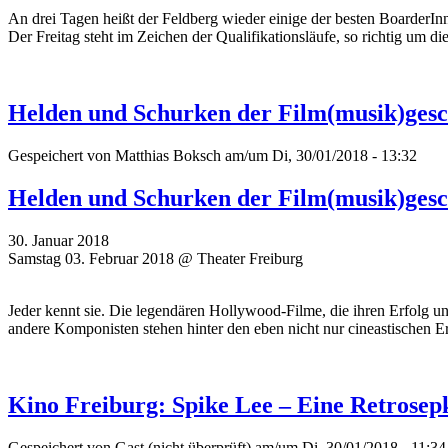
An drei Tagen heißt der Feldberg wieder einige der besten Boarde
Der Freitag steht im Zeichen der Qualifikationsläufe, so richtig um 
Helden und Schurken der Film(musik)gesch
Gespeichert von
Matthias Boksch
am/um Di, 30/01/2018 - 13:32
Helden und Schurken der Film(musik)gesch
30. Januar 2018
Samstag 03. Februar 2018 @ Theater Freiburg
Jeder kennt sie. Die legendären Hollywood-Filme, die ihren Erfolg 
andere Komponisten stehen hinter den eben nicht nur cineastischen E
Kino Freiburg: Spike Lee – Eine Retrosep
Gespeichert von
Gast (nicht überprüft)
am/um Di, 30/01/2018 - 11:34