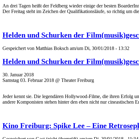
An drei Tagen heißt der Feldberg wieder einige der besten Boarde
Der Freitag steht im Zeichen der Qualifikationsläufe, so richtig um 
Helden und Schurken der Film(musik)gesch
Gespeichert von
Matthias Boksch
am/um Di, 30/01/2018 - 13:32
Helden und Schurken der Film(musik)gesch
30. Januar 2018
Samstag 03. Februar 2018 @ Theater Freiburg
Jeder kennt sie. Die legendären Hollywood-Filme, die ihren Erfolg 
andere Komponisten stehen hinter den eben nicht nur cineastischen E
Kino Freiburg: Spike Lee – Eine Retrosep
Gespeichert von
Gast (nicht überprüft)
am/um Di, 30/01/2018 - 11:34