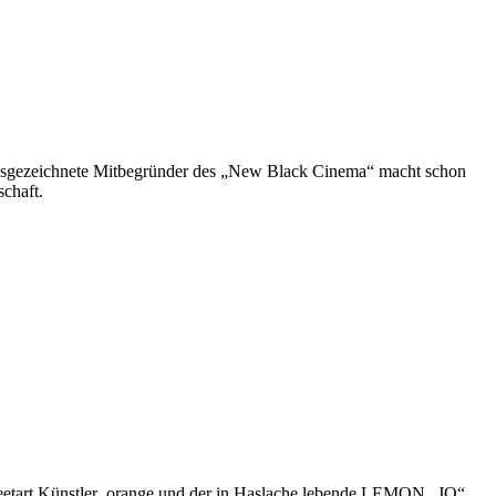
 ausgezeichnete Mitbegründer des „New Black Cinema“ macht schon
schaft.
treetart Künstler .orange und der in Haslache lebende LEMON „JO“