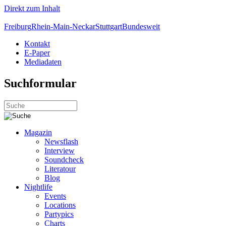
Direkt zum Inhalt
Freiburg
Rhein-Main-Neckar
Stuttgart
Bundesweit
Kontakt
E-Paper
Mediadaten
Suchformular
Magazin
Newsflash
Interview
Soundcheck
Literatour
Blog
Nightlife
Events
Locations
Partypics
Charts