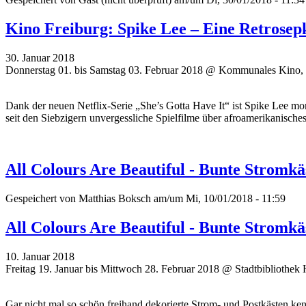
Kino Freiburg: Spike Lee – Eine Retrosep
30. Januar 2018
Donnerstag 01. bis Samstag 03. Februar 2018 @ Kommunales Kino, 
Dank der neuen Netflix-Serie „She’s Gotta Have It“ ist Spike Lee
seit den Siebzigern unvergessliche Spielfilme über afroamerikanisch
All Colours Are Beautiful - Bunte Stromkä
Gespeichert von
Matthias Boksch
am/um Mi, 10/01/2018 - 11:59
All Colours Are Beautiful - Bunte Stromkä
10. Januar 2018
Freitag 19. Januar bis Mittwoch 28. Februar 2018 @ Stadtbibliothek 
Gar nicht mal so schön freihand dekorierte Strom- und Postkästen k