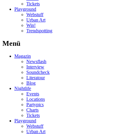
Tickets
Playground
Webstuff
Urban Art
Win!
Trendspotting
Menü
Magazin
Newsflash
Interview
Soundcheck
Literatour
Blog
Nightlife
Events
Locations
Partypics
Charts
Tickets
Playground
Webstuff
Urban Art