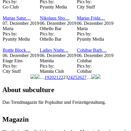
Pics by:
Pics by:
Pics by:
Go Club
Pyunity Media
City Stuff
Marias Satur…
Nikolaus Sho…
Marias Frida…
07. Dezember 2019
06. Dezember 2019
06. Dezember 2019
Maria
Othello Bar
Maria
Pics by:
Pics by:
Pics by:
Pyunity Media
Othello Bar
Pyunity Media
Bottle Block…
Ladies Night…
Cohibar Barb…
06. Dezember 2019
06. Dezember 2019
06. Dezember 2019
Etage Eins
Mamita
Cohibar
Pics by:
Pics by:
Pics by:
City Stuff
Mamita Club
Cohibar
…
19
20
21
22
23
24
25
26
27
…
Seiten
About subculture
Das Trendmagazin für Popkultur und Freizeitgestaltung.
Magazin