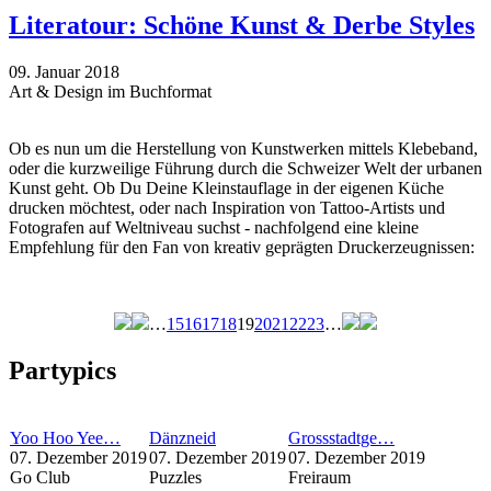
Literatour: Schöne Kunst & Derbe Styles
09. Januar 2018
Art & Design im Buchformat
Ob es nun um die Herstellung von Kunstwerken mittels Klebeband,
oder die kurzweilige Führung durch die Schweizer Welt der urbanen
Kunst geht. Ob Du Deine Kleinstauflage in der eigenen Küche
drucken möchtest, oder nach Inspiration von Tattoo-Artists und
Fotografen auf Weltniveau suchst - nachfolgend eine kleine
Empfehlung für den Fan von kreativ geprägten Druckerzeugnissen:
…
15
16
17
18
19
20
21
22
23
…
Seiten
Partypics
Yoo Hoo Yee…
Dänzneid
Grossstadtge…
07. Dezember 2019
07. Dezember 2019
07. Dezember 2019
Go Club
Puzzles
Freiraum