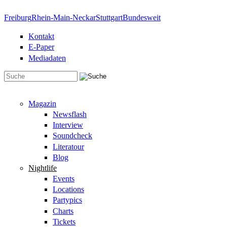
Direkt zum Inhalt
Freiburg
Rhein-Main-Neckar
Stuttgart
Bundesweit
Kontakt
E-Paper
Mediadaten
Suchformular
Magazin
Newsflash
Interview
Soundcheck
Literatour
Blog
Nightlife
Events
Locations
Partypics
Charts
Tickets