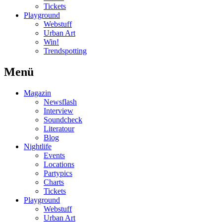
Tickets
Playground
Webstuff
Urban Art
Win!
Trendspotting
Menü
Magazin
Newsflash
Interview
Soundcheck
Literatour
Blog
Nightlife
Events
Locations
Partypics
Charts
Tickets
Playground
Webstuff
Urban Art