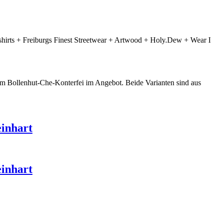
irts + Freiburgs Finest Streetwear + Artwood + Holy.Dew + Wear I
em Bollenhut-Che-Konterfei im Angebot. Beide Varianten sind aus
einhart
einhart