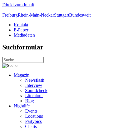
Direkt zum Inhalt
Freiburg
Rhein-Main-Neckar
Stuttgart
Bundesweit
Kontakt
E-Paper
Mediadaten
Suchformular
Magazin
Newsflash
Interview
Soundcheck
Literatour
Blog
Nightlife
Events
Locations
Partypics
Charts