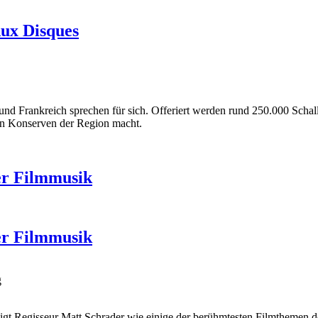
Aux Disques
und Frankreich sprechen für sich. Offeriert werden rund 250.000 Scha
en Konserven der Region macht.
er Filmmusik
er Filmmusik
g
eigt Regisseur Matt Schrader wie einige der berühmtesten Filmthemen d