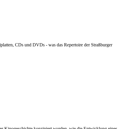
llplatten, CDs und DVDs - was das Repertoire der Straßburger
er Kinogeschichte konzipiert wurden, wie die Entwicklung eines