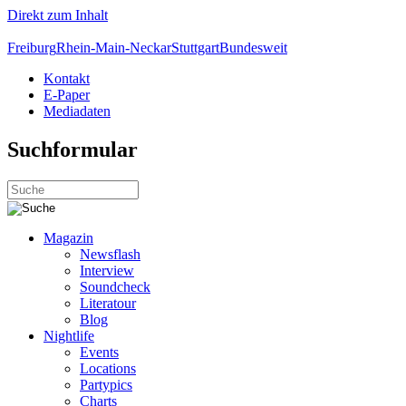
Direkt zum Inhalt
Freiburg
Rhein-Main-Neckar
Stuttgart
Bundesweit
Kontakt
E-Paper
Mediadaten
Suchformular
Magazin
Newsflash
Interview
Soundcheck
Literatour
Blog
Nightlife
Events
Locations
Partypics
Charts