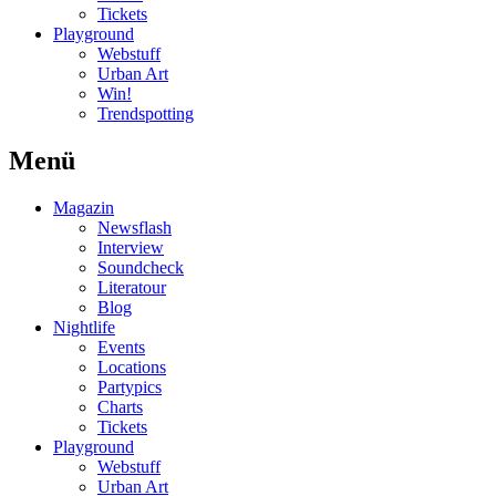
Tickets
Playground
Webstuff
Urban Art
Win!
Trendspotting
Menü
Magazin
Newsflash
Interview
Soundcheck
Literatour
Blog
Nightlife
Events
Locations
Partypics
Charts
Tickets
Playground
Webstuff
Urban Art