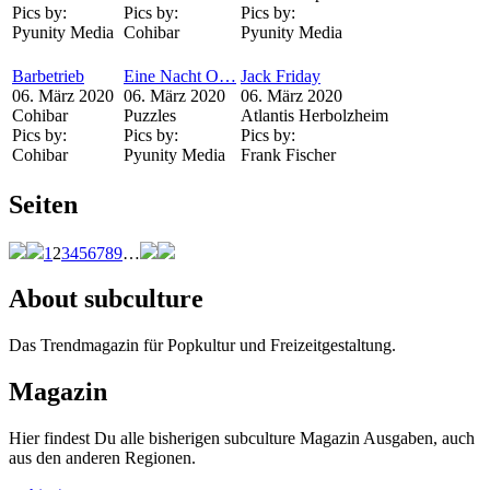
Pics by:
Pics by:
Pics by:
Pyunity Media
Cohibar
Pyunity Media
Barbetrieb
Eine Nacht O…
Jack Friday
06. März 2020
06. März 2020
06. März 2020
Cohibar
Puzzles
Atlantis Herbolzheim
Pics by:
Pics by:
Pics by:
Cohibar
Pyunity Media
Frank Fischer
Seiten
1
2
3
4
5
6
7
8
9
…
About subculture
Das Trendmagazin für Popkultur und Freizeitgestaltung.
Magazin
Hier findest Du alle bisherigen subculture Magazin Ausgaben, auch
aus den anderen Regionen.