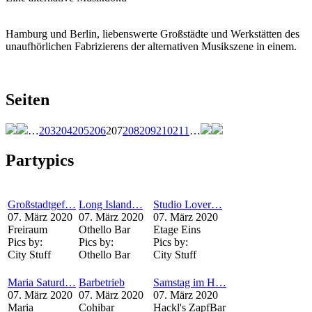
Hamburg und Berlin, liebenswerte Großstädte und Werkstätten des
unaufhörlichen Fabrizierens der alternativen Musikszene in einem.
Seiten
…
203
204
205
206
207
208
209
210
211
…
Partypics
Großstadtgef…
Long Island…
Studio Lover…
07. März 2020
07. März 2020
07. März 2020
Freiraum
Othello Bar
Etage Eins
Pics by:
Pics by:
Pics by:
City Stuff
Othello Bar
City Stuff
Maria Saturd…
Barbetrieb
Samstag im H…
07. März 2020
07. März 2020
07. März 2020
Maria
Cohibar
Hackl's ZapfBar