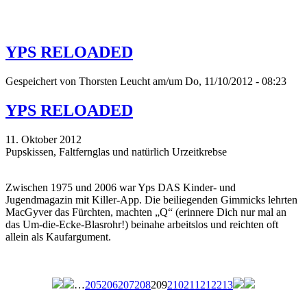
YPS RELOADED
Gespeichert von
Thorsten Leucht
am/um Do, 11/10/2012 - 08:23
YPS RELOADED
11. Oktober 2012
Pupskissen, Faltfernglas und natürlich Urzeitkrebse
Zwischen 1975 und 2006 war Yps DAS Kinder- und
Jugendmagazin mit Killer-App. Die beiliegenden Gimmicks lehrten
MacGyver das Fürchten, machten „Q“ (erinnere Dich nur mal an
das Um-die-Ecke-Blasrohr!) beinahe arbeitslos und reichten oft
allein als Kaufargument.
…
205
206
207
208
209
210
211
212
213
Seiten