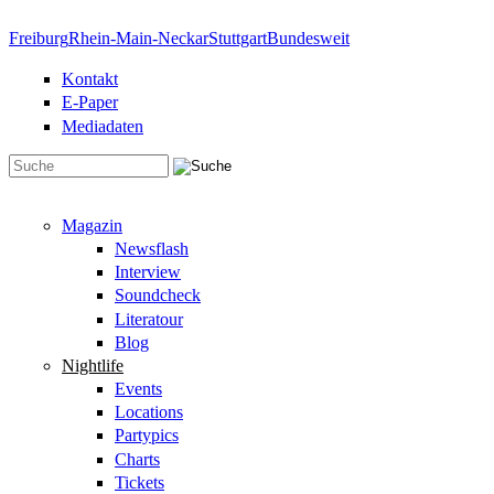
Direkt zum Inhalt
Freiburg
Rhein-Main-Neckar
Stuttgart
Bundesweit
Kontakt
E-Paper
Mediadaten
Suchformular
Magazin
Newsflash
Interview
Soundcheck
Literatour
Blog
Nightlife
Events
Locations
Partypics
Charts
Tickets