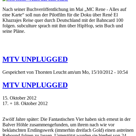
Nach seiner Buchveröffentlichung im Mai „MC Rene - Alles auf
eine Karte“ soll nun der Pilotfilm für die Doku über René El
Khazrajes Reise quer durch Deutschland mit der Bahncard 100
folgen. subculture sprach mit ihm über HipHop, sein Buch und
seine Pläne.
MTV UNPLUGGED
Gespeichert von
Thorsten Leucht
am/um Mo, 15/10/2012 - 10:54
MTV UNPLUGGED
15. Oktober 2012
17. + 18. Oktober 2012
Zwölf Jahre später: Die Fantastischen Vier haben sich erneut in der
Balver Höhle zusammengefunden, um ihrem nach wie vor
beklatschten Erstlingswerk (immerhin dreifach Gold) einen astreinen
Rebound folgen zu lassen. Unterstützt wurden sie hierbei von 24