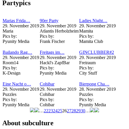
Partypics
Marias Frida…
90er Party
Ladies Night…
29. November 2019
29. November 2019
29. November 2019
Maria
Atlantis Herbolzheim
Mamita
Pics by:
Pics by:
Pics by:
Pyunity Media
Frank Fischer
Mamita Club
Bailando Rag…
Freitags im…
GINCLUBBER#2
29. November 2019
29. November 2019
29. November 2019
Room14
Hackl's ZapfBar
Freiraum
Pics by:
Pics by:
Pics by:
K-Design
Pyunity Media
City Stuff
Eine Nacht o…
Cohibar
Bierpong Cha…
29. November 2019
29. November 2019
28. November 2019
Puzzles
Cohibar
Puzzles
Pics by:
Pics by:
Pics by:
Pyunity Media
Cohibar
Pyunity Media
…
22
23
24
25
26
27
28
29
30
…
Seiten
About subculture