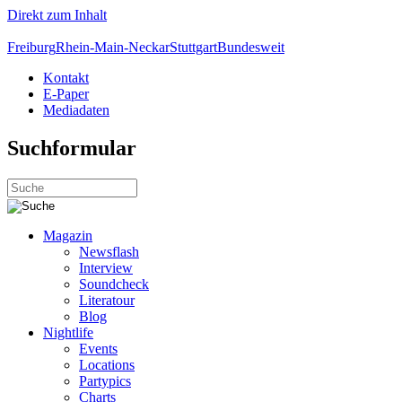
Direkt zum Inhalt
Freiburg
Rhein-Main-Neckar
Stuttgart
Bundesweit
Kontakt
E-Paper
Mediadaten
Suchformular
Magazin
Newsflash
Interview
Soundcheck
Literatour
Blog
Nightlife
Events
Locations
Partypics
Charts