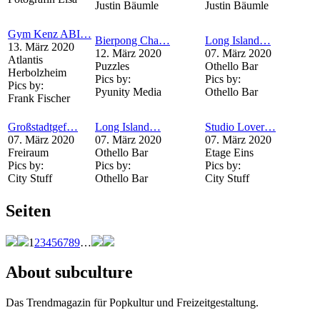
Justin Bäumle
Justin Bäumle
Gym Kenz ABI…
Bierpong Cha…
Long Island…
13. März 2020
12. März 2020
07. März 2020
Atlantis
Puzzles
Othello Bar
Herbolzheim
Pics by:
Pics by:
Pics by:
Pyunity Media
Othello Bar
Frank Fischer
Großstadtgef…
Long Island…
Studio Lover…
07. März 2020
07. März 2020
07. März 2020
Freiraum
Othello Bar
Etage Eins
Pics by:
Pics by:
Pics by:
City Stuff
Othello Bar
City Stuff
Seiten
1
2
3
4
5
6
7
8
9
…
About subculture
Das Trendmagazin für Popkultur und Freizeitgestaltung.