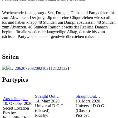
Wochenende ist angesagt - Sex, Drogen, Clubs und Partys feiern bis
zum Abwinken. Der junge Jip und seine Clique ziehen wie so oft
los und haben knapp 48 Stunden um Dampf abzulassen, 48 Stunden
zum Abtanzen, 48 Stunden Rausch abseits der Realität. Danach
beginnt für alle wieder der langweilige Alltag, den sie bis zum
nächsten Partywochenende irgendwie überstehen müssen...
Seiten
…
206
207
208
209
210
211
212
213
214
Partypics
Straight Out…
Straight Out…
Ausstellung:…
14. März 2020
13. März 2020
10. Oktober 2020
Universal D.O.G.
Universal D.O.G.
Secret Location
(Closed)
(Closed)
Pics by:
Pics by:
Pics by:
Fotogräfin Lisa