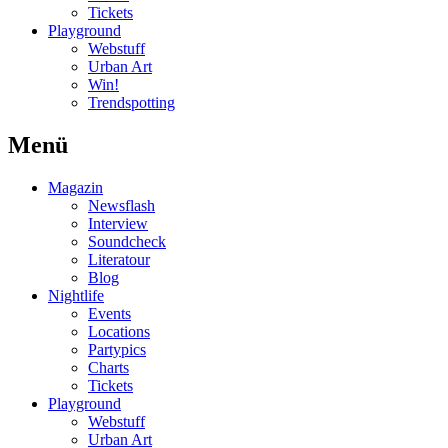
Tickets
Playground
Webstuff
Urban Art
Win!
Trendspotting
Menü
Magazin
Newsflash
Interview
Soundcheck
Literatour
Blog
Nightlife
Events
Locations
Partypics
Charts
Tickets
Playground
Webstuff
Urban Art