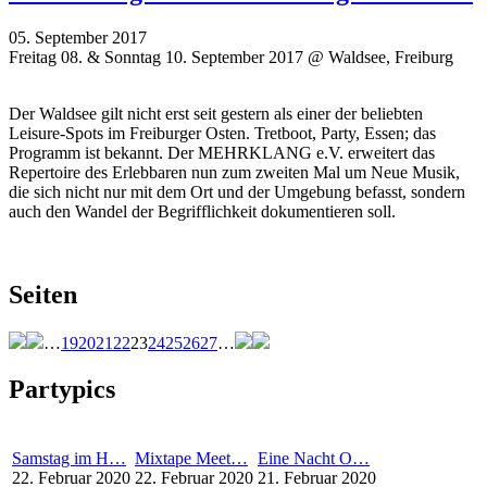
05. September 2017
Freitag 08. & Sonntag 10. September 2017 @ Waldsee, Freiburg
Der Waldsee gilt nicht erst seit gestern als einer der beliebten
Leisure-Spots im Freiburger Osten. Tretboot, Party, Essen; das
Programm ist bekannt. Der MEHRKLANG e.V. erweitert das
Repertoire des Erlebbaren nun zum zweiten Mal um Neue Musik,
die sich nicht nur mit dem Ort und der Umgebung befasst, sondern
auch den Wandel der Begrifflichkeit dokumentieren soll.
Seiten
…
19
20
21
22
23
24
25
26
27
…
Partypics
Samstag im H…
Mixtape Meet…
Eine Nacht O…
22. Februar 2020
22. Februar 2020
21. Februar 2020