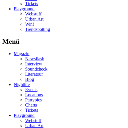
Tickets
Playground
Webstuff
Urban Art
Win!
Trendspotting
Menü
Magazin
Newsflash
Interview
Soundcheck
Literatour
Blog
Nightlife
Events
Locations
Partypics
Charts
Tickets
Playground
Webstuff
Urban Art