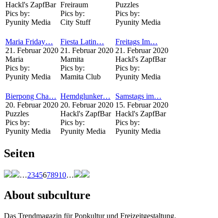
Hackl's ZapfBar
Freiraum
Puzzles
Pics by:
Pics by:
Pics by:
Pyunity Media
City Stuff
Pyunity Media
Maria Friday…
Fiesta Latin…
Freitags Im…
21. Februar 2020
21. Februar 2020
21. Februar 2020
Maria
Mamita
Hackl's ZapfBar
Pics by:
Pics by:
Pics by:
Pyunity Media
Mamita Club
Pyunity Media
Bierpong Cha…
Hemdglunker…
Samstags im…
20. Februar 2020
20. Februar 2020
15. Februar 2020
Puzzles
Hackl's ZapfBar
Hackl's ZapfBar
Pics by:
Pics by:
Pics by:
Pyunity Media
Pyunity Media
Pyunity Media
Seiten
…
2
3
4
5
6
7
8
9
10
…
About subculture
Das Trendmagazin für Popkultur und Freizeitgestaltung.