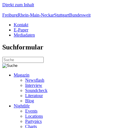
Direkt zum Inhalt
Freiburg
Rhein-Main-Neckar
Stuttgart
Bundesweit
Kontakt
E-Paper
Mediadaten
Suchformular
Magazin
Newsflash
Interview
Soundcheck
Literatour
Blog
Nightlife
Events
Locations
Partypics
Charts