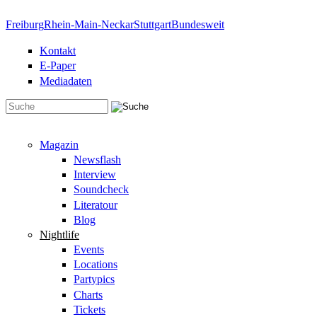
Direkt zum Inhalt
Freiburg
Rhein-Main-Neckar
Stuttgart
Bundesweit
Kontakt
E-Paper
Mediadaten
Suchformular
Magazin
Newsflash
Interview
Soundcheck
Literatour
Blog
Nightlife
Events
Locations
Partypics
Charts
Tickets