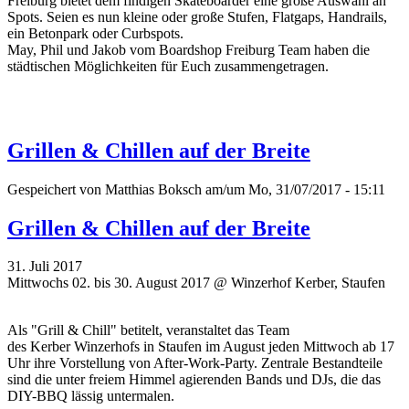
Freiburg bietet dem findigen Skateboarder eine große Auswahl an
Spots. Seien es nun kleine oder große Stufen, Flatgaps, Handrails,
ein Betonpark oder Curbspots.
May, Phil und Jakob vom Boardshop Freiburg Team haben die
städtischen Möglichkeiten für Euch zusammengetragen.
Grillen & Chillen auf der Breite
Gespeichert von
Matthias Boksch
am/um Mo, 31/07/2017 - 15:11
Grillen & Chillen auf der Breite
31. Juli 2017
Mittwochs 02. bis 30. August 2017 @ Winzerhof Kerber, Staufen
Als "Grill & Chill" betitelt, veranstaltet das Team
des
Kerber
Winzerhofs in Staufen im August jeden Mittwoch ab 17
Uhr ihre Vorstellung von After-Work-Party.
Zentrale Bestandteile
sind die unter freiem Himmel agierenden Bands und DJs, die das
DIY-BBQ lässig untermalen.