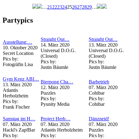
…
21
22
23
24
25
26
27
28
29
…
Seiten
Partypics
Straight Out…
Straight Out…
Ausstellung:…
14. März 2020
13. März 2020
10. Oktober 2020
Universal D.O.G.
Universal D.O.G.
Secret Location
(Closed)
(Closed)
Pics by:
Pics by:
Pics by:
Fotogräfin Lisa
Justin Bäumle
Justin Bäumle
Gym Kenz ABI…
Bierpong Cha…
Barbetrieb
13. März 2020
12. März 2020
07. März 2020
Atlantis
Puzzles
Cohibar
Herbolzheim
Pics by:
Pics by:
Pics by:
Pyunity Media
Cohibar
Frank Fischer
Samstag im H…
Project Herb…
Dänzneid!
07. März 2020
07. März 2020
07. März 2020
Hackl's ZapfBar
Atlantis Herbolzheim
Puzzles
Pics by:
Pics by:
Pics by: