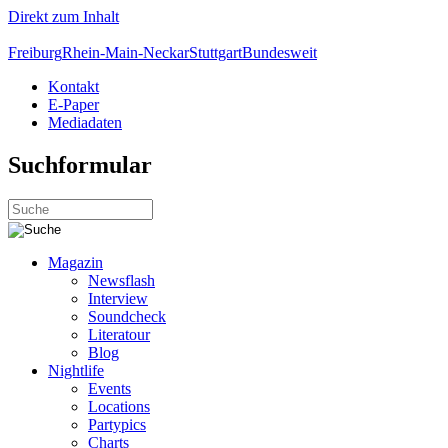
Direkt zum Inhalt
Freiburg
Rhein-Main-Neckar
Stuttgart
Bundesweit
Kontakt
E-Paper
Mediadaten
Suchformular
Magazin
Newsflash
Interview
Soundcheck
Literatour
Blog
Nightlife
Events
Locations
Partypics
Charts