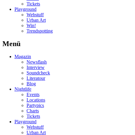
Tickets
Playground
Webstuff
Urban Art
Win!
Trendspotting
Menü
Magazin
Newsflash
Interview
Soundcheck
Literatour
Blog
Nightlife
Events
Locations
Partypics
Charts
Tickets
Playground
Webstuff
Urban Art