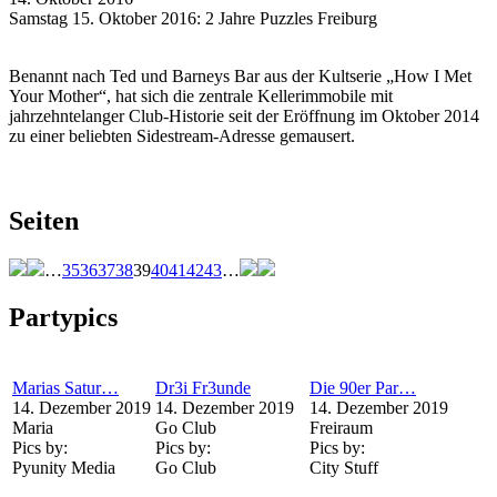
Samstag 15. Oktober 2016: 2 Jahre Puzzles Freiburg
Benannt nach Ted und Barneys Bar aus der Kultserie „How I Met
Your Mother“, hat sich die zentrale Kellerimmobile mit
jahrzehntelanger Club-Historie seit der Eröffnung im Oktober 2014
zu einer beliebten Sidestream-Adresse gemausert.
Seiten
…
35
36
37
38
39
40
41
42
43
…
Partypics
Marias Satur…
Dr3i Fr3unde
Die 90er Par…
14. Dezember 2019
14. Dezember 2019
14. Dezember 2019
Maria
Go Club
Freiraum
Pics by:
Pics by:
Pics by:
Pyunity Media
Go Club
City Stuff