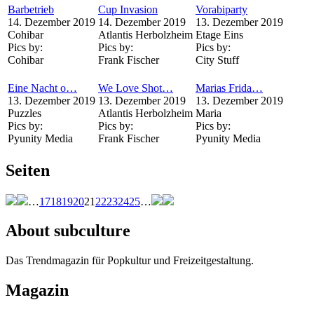
Barbetrieb
Cup Invasion
Vorabiparty
14. Dezember 2019
14. Dezember 2019
13. Dezember 2019
Cohibar
Atlantis Herbolzheim
Etage Eins
Pics by:
Pics by:
Pics by:
Cohibar
Frank Fischer
City Stuff
Eine Nacht o…
We Love Shot…
Marias Frida…
13. Dezember 2019
13. Dezember 2019
13. Dezember 2019
Puzzles
Atlantis Herbolzheim
Maria
Pics by:
Pics by:
Pics by:
Pyunity Media
Frank Fischer
Pyunity Media
Seiten
…
17
18
19
20
21
22
23
24
25
…
About subculture
Das Trendmagazin für Popkultur und Freizeitgestaltung.
Magazin