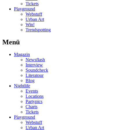
Tickets
Playground
Webstuff
Urban Art
Win!
Trendspotting
Menü
Magazin
Newsflash
Interview
Soundcheck
Literatour
Blog
Nightlife
Events
Locations
Partypics
Charts
Tickets
Playground
Webstuff
Urban Art