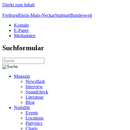
Direkt zum Inhalt
Freiburg
Rhein-Main-Neckar
Stuttgart
Bundesweit
Kontakt
E-Paper
Mediadaten
Suchformular
Magazin
Newsflash
Interview
Soundcheck
Literatour
Blog
Nightlife
Events
Locations
Partypics
Charts