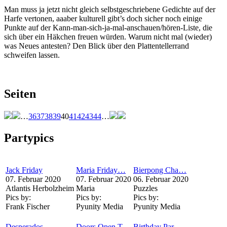
Man muss ja jetzt nicht gleich selbstgeschriebene Gedichte auf der
Harfe vertonen, aaaber kulturell gibt’s doch sicher noch einige
Punkte auf der Kann-man-sich-ja-mal-anschauen/hören-Liste, die
sich über ein Häkchen freuen würden. Warum nicht mal (wieder)
was Neues antesten? Den Blick über den Plattentellerrand
schweifen lassen.
Seiten
…
36
37
38
39
40
41
42
43
44
…
Partypics
Jack Friday
Maria Friday…
Bierpong Cha…
07. Februar 2020
07. Februar 2020
06. Februar 2020
Atlantis Herbolzheim
Maria
Puzzles
Pics by:
Pics by:
Pics by:
Frank Fischer
Pyunity Media
Pyunity Media
Desperados…
Doors Open T…
Birthday Par…