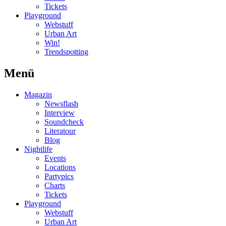
Tickets
Playground
Webstuff
Urban Art
Win!
Trendspotting
Menü
Magazin
Newsflash
Interview
Soundcheck
Literatour
Blog
Nightlife
Events
Locations
Partypics
Charts
Tickets
Playground
Webstuff
Urban Art