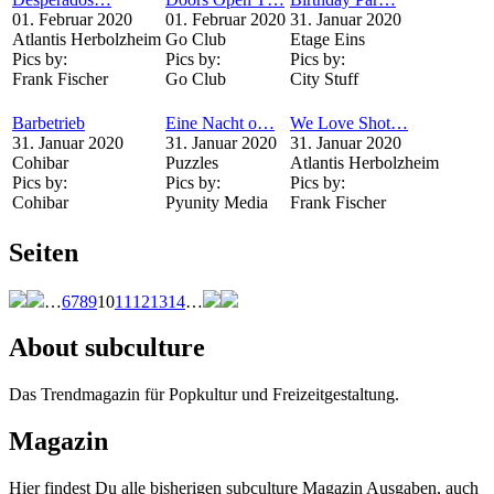
01. Februar 2020
01. Februar 2020
31. Januar 2020
Atlantis Herbolzheim
Go Club
Etage Eins
Pics by:
Pics by:
Pics by:
Frank Fischer
Go Club
City Stuff
Barbetrieb
Eine Nacht o…
We Love Shot…
31. Januar 2020
31. Januar 2020
31. Januar 2020
Cohibar
Puzzles
Atlantis Herbolzheim
Pics by:
Pics by:
Pics by:
Cohibar
Pyunity Media
Frank Fischer
Seiten
…
6
7
8
9
10
11
12
13
14
…
About subculture
Das Trendmagazin für Popkultur und Freizeitgestaltung.
Magazin
Hier findest Du alle bisherigen subculture Magazin Ausgaben, auch