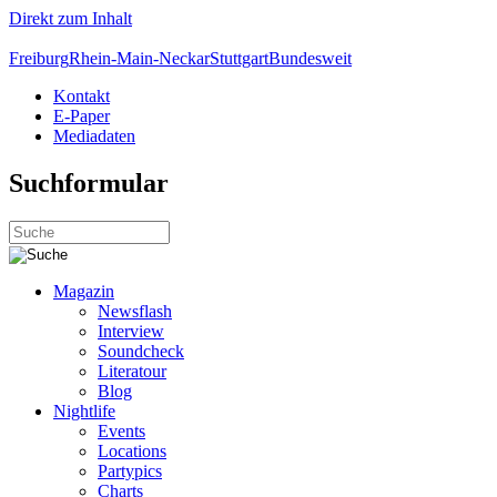
Direkt zum Inhalt
Freiburg
Rhein-Main-Neckar
Stuttgart
Bundesweit
Kontakt
E-Paper
Mediadaten
Suchformular
Magazin
Newsflash
Interview
Soundcheck
Literatour
Blog
Nightlife
Events
Locations
Partypics
Charts