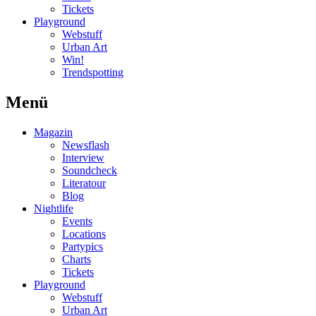
Tickets
Playground
Webstuff
Urban Art
Win!
Trendspotting
Menü
Magazin
Newsflash
Interview
Soundcheck
Literatour
Blog
Nightlife
Events
Locations
Partypics
Charts
Tickets
Playground
Webstuff
Urban Art