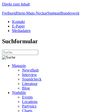
Direkt zum Inhalt
Freiburg
Rhein-Main-Neckar
Stuttgart
Bundesweit
Kontakt
E-Paper
Mediadaten
Suchformular
Magazin
Newsflash
Interview
Soundcheck
Literatour
Blog
Nightlife
Events
Locations
Partypics
Charts