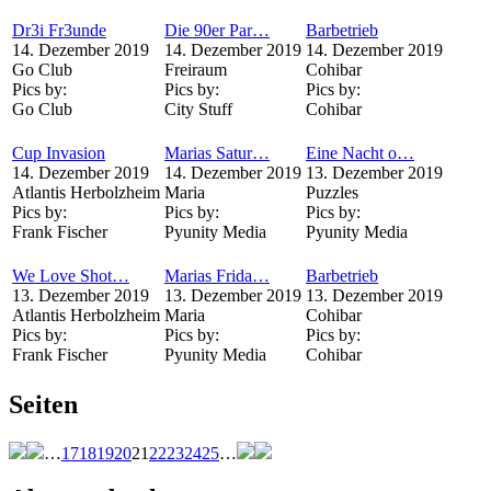
Dr3i Fr3unde
Die 90er Par…
Barbetrieb
14. Dezember 2019
14. Dezember 2019
14. Dezember 2019
Go Club
Freiraum
Cohibar
Pics by:
Pics by:
Pics by:
Go Club
City Stuff
Cohibar
Cup Invasion
Marias Satur…
Eine Nacht o…
14. Dezember 2019
14. Dezember 2019
13. Dezember 2019
Atlantis Herbolzheim
Maria
Puzzles
Pics by:
Pics by:
Pics by:
Frank Fischer
Pyunity Media
Pyunity Media
We Love Shot…
Marias Frida…
Barbetrieb
13. Dezember 2019
13. Dezember 2019
13. Dezember 2019
Atlantis Herbolzheim
Maria
Cohibar
Pics by:
Pics by:
Pics by:
Frank Fischer
Pyunity Media
Cohibar
Seiten
…
17
18
19
20
21
22
23
24
25
…