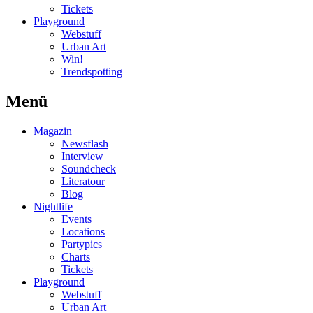
Tickets
Playground
Webstuff
Urban Art
Win!
Trendspotting
Menü
Magazin
Newsflash
Interview
Soundcheck
Literatour
Blog
Nightlife
Events
Locations
Partypics
Charts
Tickets
Playground
Webstuff
Urban Art