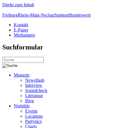
Direkt zum Inhalt
Freiburg
Rhein-Main-Neckar
Stuttgart
Bundesweit
Kontakt
E-Paper
Mediadaten
Suchformular
Magazin
Newsflash
Interview
Soundcheck
Literatour
Blog
Nightlife
Events
Locations
Partypics
Charts