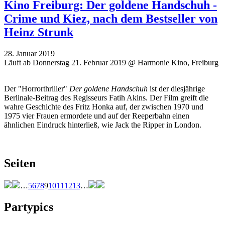
Kino Freiburg: Der goldene Handschuh -
Crime und Kiez, nach dem Bestseller von
Heinz Strunk
28. Januar 2019
Läuft ab Donnerstag 21. Februar 2019 @ Harmonie Kino, Freiburg
Der "Horrorthriller"
Der goldene Handschuh
ist der diesjährige
Berlinale-Beitrag des Regisseurs Fatih Akins. Der Film greift die
wahre Geschichte des Fritz Honka auf, der zwischen 1970 und
1975 vier Frauen ermordete und auf der Reeperbahn einen
ähnlichen Eindruck hinterließ, wie Jack the Ripper in London.
Seiten
…
5
6
7
8
9
10
11
12
13
…
Partypics