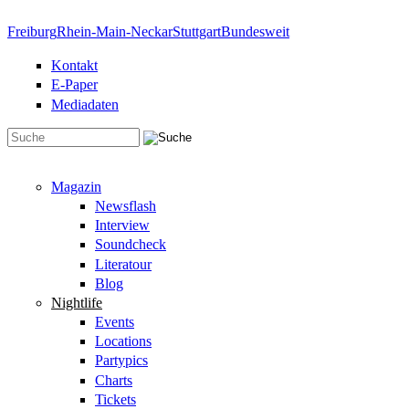
Direkt zum Inhalt
Freiburg
Rhein-Main-Neckar
Stuttgart
Bundesweit
Kontakt
E-Paper
Mediadaten
Suchformular
Magazin
Newsflash
Interview
Soundcheck
Literatour
Blog
Nightlife
Events
Locations
Partypics
Charts
Tickets