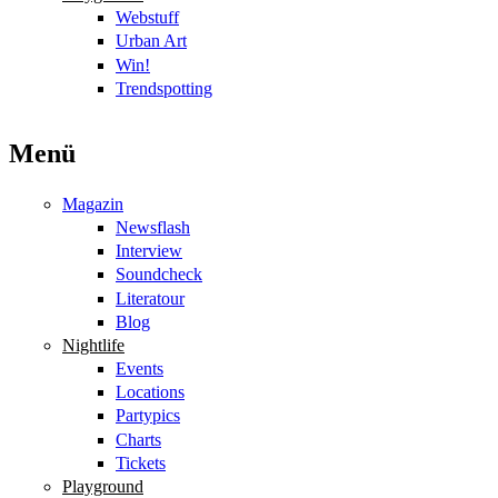
Webstuff
Urban Art
Win!
Trendspotting
Menü
Magazin
Newsflash
Interview
Soundcheck
Literatour
Blog
Nightlife
Events
Locations
Partypics
Charts
Tickets
Playground