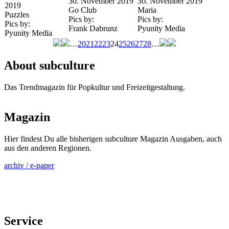
30. November 2019
30. November 2019
2019
Go Club
Maria
Puzzles
Pics by:
Pics by:
Pics by:
Frank Dabrunz
Pyunity Media
Pyunity Media
…
20
21
22
23
24
25
26
27
28
…
Seiten
About subculture
Das Trendmagazin für Popkultur und Freizeitgestaltung.
Magazin
Hier findest Du alle bisherigen subculture Magazin Ausgaben, auch
aus den anderen Regionen.
archiv / e-paper
Service