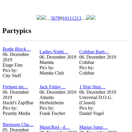
…
5
6
7
8
9
10
11
12
13
…
Seiten
Partypics
Bottle Block…
Ladies Night…
Cohibar Barb…
06. Dezember
06. Dezember 2019
06. Dezember 2019
2019
Mamita
Cohibar
Etage Eins
Pics by:
Pics by:
Pics by:
Mamita Club
Cohibar
City Stuff
Freitags im…
Jack Friday…
1 Year Strai…
06. Dezember
06. Dezember 2019
06. Dezember 2019
2019
Atlantis
Universal D.O.G.
Hackl's ZapfBar
Herbolzheim
(Closed)
Pics by:
Pics by:
Pics by:
Pyunity Media
Frank Fischer
Daniel Vogel
Bierpong Cha…
MagicRed - d…
Marias Satur…
05. Dezember