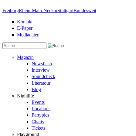
Direkt zum Inhalt
Freiburg
Rhein-Main-Neckar
Stuttgart
Bundesweit
Kontakt
E-Paper
Mediadaten
Suchformular
Magazin
Newsflash
Interview
Soundcheck
Literatour
Blog
Nightlife
Events
Locations
Partypics
Charts
Tickets
Playground