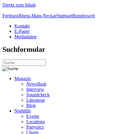
Direkt zum Inhalt
Freiburg
Rhein-Main-Neckar
Stuttgart
Bundesweit
Kontakt
E-Paper
Mediadaten
Suchformular
Magazin
Newsflash
Interview
Soundcheck
Literatour
Blog
Nightlife
Events
Locations
Partypics
Charts