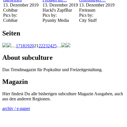
13. Dezember 2019
13. Dezember 2019
13. Dezember 2019
Cohibar
Hackl's ZapfBar
Freiraum
Pics by:
Pics by:
Pics by:
Cohibar
Pyunity Media
City Stuff
Seiten
…
17
18
19
20
21
22
23
24
25
…
About subculture
Das Trendmagazin für Popkultur und Freizeitgestaltung.
Magazin
Hier findest Du alle bisherigen subculture Magazin Ausgaben, auch
aus den anderen Regionen.
archiv / e-paper