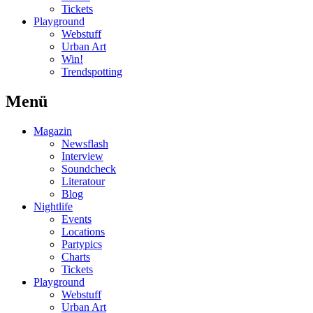
Tickets
Playground
Webstuff
Urban Art
Win!
Trendspotting
Menü
Magazin
Newsflash
Interview
Soundcheck
Literatour
Blog
Nightlife
Events
Locations
Partypics
Charts
Tickets
Playground
Webstuff
Urban Art