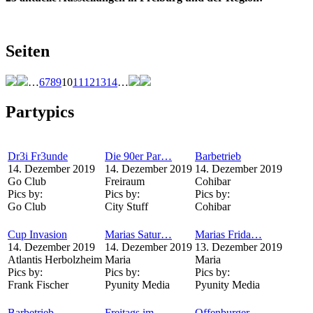
Seiten
…
6
7
8
9
10
11
12
13
14
…
Partypics
Dr3i Fr3unde
Die 90er Par…
Barbetrieb
14. Dezember 2019
14. Dezember 2019
14. Dezember 2019
Go Club
Freiraum
Cohibar
Pics by:
Pics by:
Pics by:
Go Club
City Stuff
Cohibar
Cup Invasion
Marias Satur…
Marias Frida…
14. Dezember 2019
14. Dezember 2019
13. Dezember 2019
Atlantis Herbolzheim
Maria
Maria
Pics by:
Pics by:
Pics by:
Frank Fischer
Pyunity Media
Pyunity Media
Barbetrieb
Freitags im…
Offenburger…