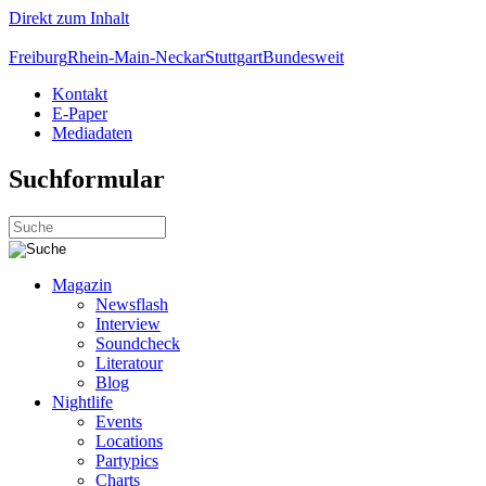
Direkt zum Inhalt
Freiburg
Rhein-Main-Neckar
Stuttgart
Bundesweit
Kontakt
E-Paper
Mediadaten
Suchformular
Magazin
Newsflash
Interview
Soundcheck
Literatour
Blog
Nightlife
Events
Locations
Partypics
Charts