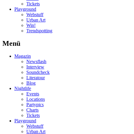
Tickets
Playground
Webstuff
Urban Art
Win!
Trendspotting
Menü
Magazin
Newsflash
Interview
Soundcheck
Literatour
Blog
Nightlife
Events
Locations
Partypics
Charts
Tickets
Playground
Webstuff
Urban Art