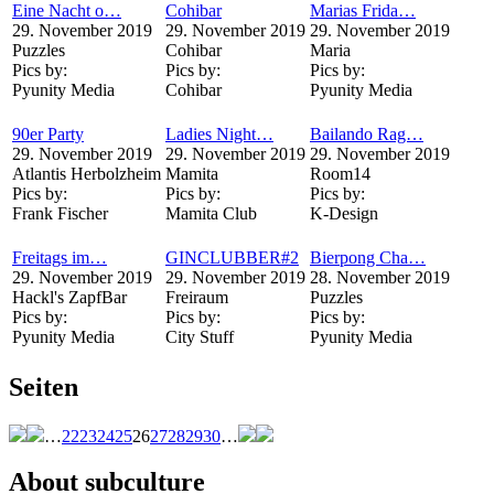
Eine Nacht o…
Cohibar
Marias Frida…
29. November 2019
29. November 2019
29. November 2019
Puzzles
Cohibar
Maria
Pics by:
Pics by:
Pics by:
Pyunity Media
Cohibar
Pyunity Media
90er Party
Ladies Night…
Bailando Rag…
29. November 2019
29. November 2019
29. November 2019
Atlantis Herbolzheim
Mamita
Room14
Pics by:
Pics by:
Pics by:
Frank Fischer
Mamita Club
K-Design
Freitags im…
GINCLUBBER#2
Bierpong Cha…
29. November 2019
29. November 2019
28. November 2019
Hackl's ZapfBar
Freiraum
Puzzles
Pics by:
Pics by:
Pics by:
Pyunity Media
City Stuff
Pyunity Media
Seiten
…
22
23
24
25
26
27
28
29
30
…
About subculture