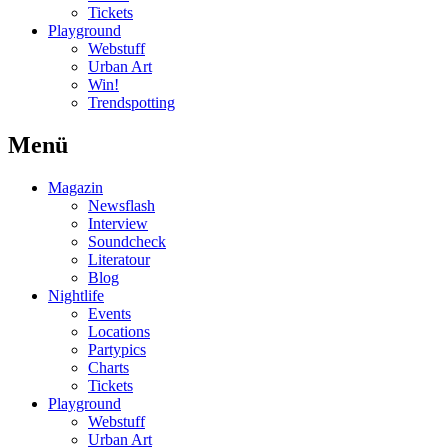
Tickets
Playground
Webstuff
Urban Art
Win!
Trendspotting
Menü
Magazin
Newsflash
Interview
Soundcheck
Literatour
Blog
Nightlife
Events
Locations
Partypics
Charts
Tickets
Playground
Webstuff
Urban Art