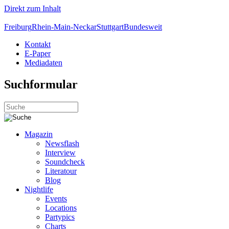
Direkt zum Inhalt
Freiburg
Rhein-Main-Neckar
Stuttgart
Bundesweit
Kontakt
E-Paper
Mediadaten
Suchformular
Magazin
Newsflash
Interview
Soundcheck
Literatour
Blog
Nightlife
Events
Locations
Partypics
Charts