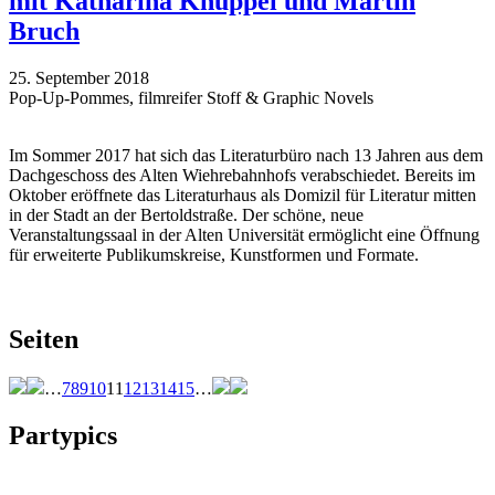
mit Katharina Knüppel und Martin
Bruch
25. September 2018
Pop-Up-Pommes, filmreifer Stoff & Graphic Novels
Im Sommer 2017 hat sich das Literaturbüro nach 13 Jahren aus dem
Dachgeschoss des Alten Wiehrebahnhofs verabschiedet. Bereits im
Oktober eröffnete das Literaturhaus als Domizil für Literatur mitten
in der Stadt an der Bertoldstraße. Der schöne, neue
Veranstaltungssaal in der Alten Universität ermöglicht eine Öffnung
für erweiterte Publikumskreise, Kunstformen und Formate.
Seiten
…
7
8
9
10
11
12
13
14
15
…
Partypics