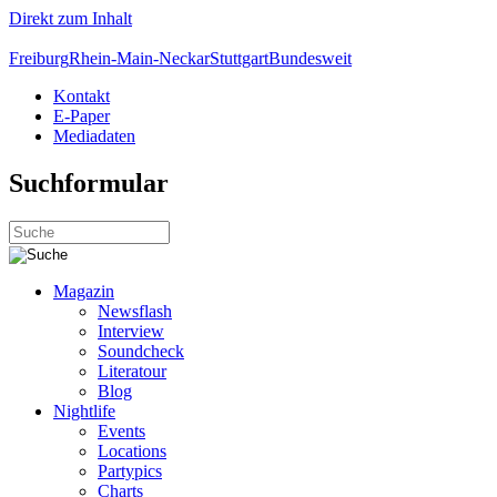
Direkt zum Inhalt
Freiburg
Rhein-Main-Neckar
Stuttgart
Bundesweit
Kontakt
E-Paper
Mediadaten
Suchformular
Magazin
Newsflash
Interview
Soundcheck
Literatour
Blog
Nightlife
Events
Locations
Partypics
Charts