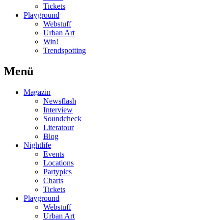
Tickets
Playground
Webstuff
Urban Art
Win!
Trendspotting
Menü
Magazin
Newsflash
Interview
Soundcheck
Literatour
Blog
Nightlife
Events
Locations
Partypics
Charts
Tickets
Playground
Webstuff
Urban Art