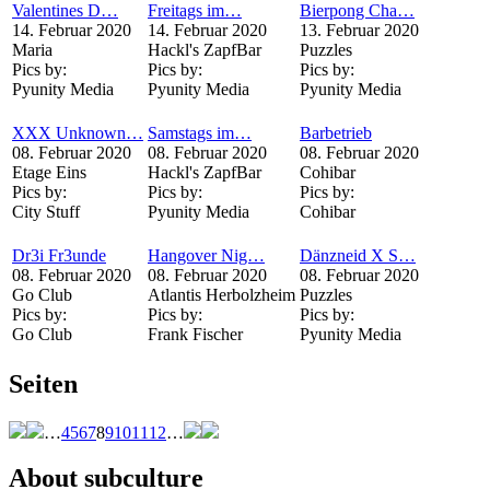
Valentines D…
Freitags im…
Bierpong Cha…
14. Februar 2020
14. Februar 2020
13. Februar 2020
Maria
Hackl's ZapfBar
Puzzles
Pics by:
Pics by:
Pics by:
Pyunity Media
Pyunity Media
Pyunity Media
XXX Unknown…
Samstags im…
Barbetrieb
08. Februar 2020
08. Februar 2020
08. Februar 2020
Etage Eins
Hackl's ZapfBar
Cohibar
Pics by:
Pics by:
Pics by:
City Stuff
Pyunity Media
Cohibar
Dr3i Fr3unde
Hangover Nig…
Dänzneid X S…
08. Februar 2020
08. Februar 2020
08. Februar 2020
Go Club
Atlantis Herbolzheim
Puzzles
Pics by:
Pics by:
Pics by:
Go Club
Frank Fischer
Pyunity Media
Seiten
…
4
5
6
7
8
9
10
11
12
…
About subculture