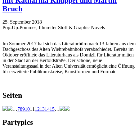
mit Katharina Knüppel und Martin
Bruch
25. September 2018
Pop-Up-Pommes, filmreifer Stoff & Graphic Novels
Im Sommer 2017 hat sich das Literaturbüro nach 13 Jahren aus dem
Dachgeschoss des Alten Wiehrebahnhofs verabschiedet. Bereits im
Oktober eröffnete das Literaturhaus als Domizil für Literatur mitten
in der Stadt an der Bertoldstraße. Der schöne, neue
Veranstaltungssaal in der Alten Universität ermöglicht eine Öffnung
für erweiterte Publikumskreise, Kunstformen und Formate.
Seiten
…
7
8
9
10
11
12
13
14
15
…
Partypics