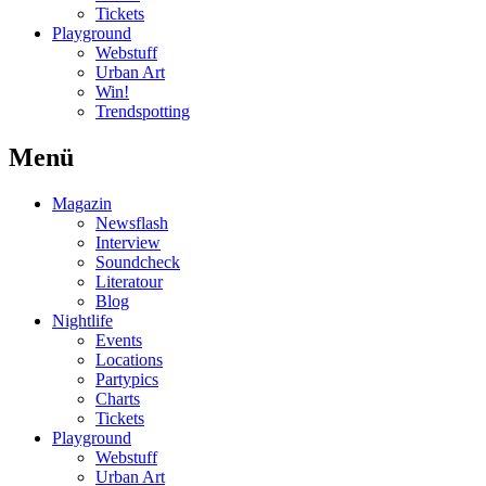
Tickets
Playground
Webstuff
Urban Art
Win!
Trendspotting
Menü
Magazin
Newsflash
Interview
Soundcheck
Literatour
Blog
Nightlife
Events
Locations
Partypics
Charts
Tickets
Playground
Webstuff
Urban Art