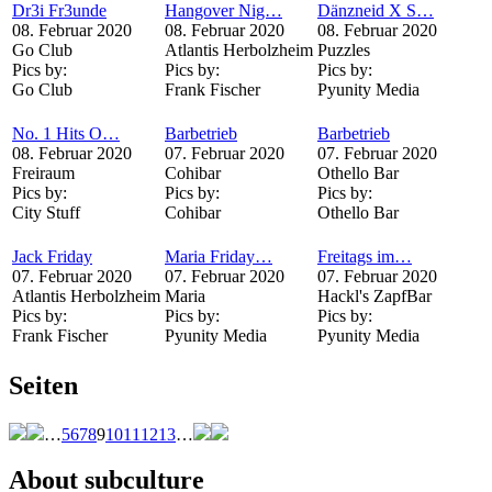
Dr3i Fr3unde
Hangover Nig…
Dänzneid X S…
08. Februar 2020
08. Februar 2020
08. Februar 2020
Go Club
Atlantis Herbolzheim
Puzzles
Pics by:
Pics by:
Pics by:
Go Club
Frank Fischer
Pyunity Media
No. 1 Hits O…
Barbetrieb
Barbetrieb
08. Februar 2020
07. Februar 2020
07. Februar 2020
Freiraum
Cohibar
Othello Bar
Pics by:
Pics by:
Pics by:
City Stuff
Cohibar
Othello Bar
Jack Friday
Maria Friday…
Freitags im…
07. Februar 2020
07. Februar 2020
07. Februar 2020
Atlantis Herbolzheim
Maria
Hackl's ZapfBar
Pics by:
Pics by:
Pics by:
Frank Fischer
Pyunity Media
Pyunity Media
Seiten
…
5
6
7
8
9
10
11
12
13
…
About subculture