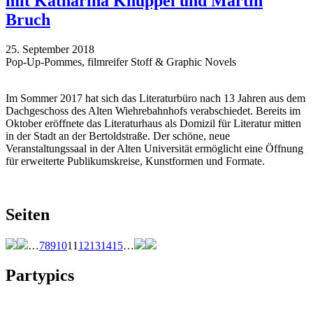
mit Katharina Knüppel und Martin
Bruch
25. September 2018
Pop-Up-Pommes, filmreifer Stoff & Graphic Novels
Im Sommer 2017 hat sich das Literaturbüro nach 13 Jahren aus dem
Dachgeschoss des Alten Wiehrebahnhofs verabschiedet. Bereits im
Oktober eröffnete das Literaturhaus als Domizil für Literatur mitten
in der Stadt an der Bertoldstraße. Der schöne, neue
Veranstaltungssaal in der Alten Universität ermöglicht eine Öffnung
für erweiterte Publikumskreise, Kunstformen und Formate.
Seiten
…
7
8
9
10
11
12
13
14
15
…
Partypics