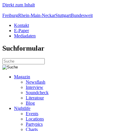
Direkt zum Inhalt
Freiburg
Rhein-Main-Neckar
Stuttgart
Bundesweit
Kontakt
E-Paper
Mediadaten
Suchformular
Magazin
Newsflash
Interview
Soundcheck
Literatour
Blog
Nightlife
Events
Locations
Partypics
Charts