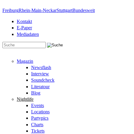
Direkt zum Inhalt
Freiburg
Rhein-Main-Neckar
Stuttgart
Bundesweit
Kontakt
E-Paper
Mediadaten
Suchformular
Magazin
Newsflash
Interview
Soundcheck
Literatour
Blog
Nightlife
Events
Locations
Partypics
Charts
Tickets