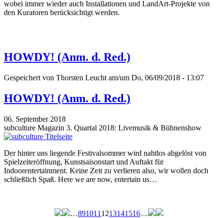
wobei immer wieder auch Installationen und LandArt-Projekte von
den Kuratoren berücksichtigt werden.
HOWDY! (Anm. d. Red.)
Gespeichert von
Thorsten Leucht
am/um Do, 06/09/2018 - 13:07
HOWDY! (Anm. d. Red.)
06. September 2018
subculture Magazin 3. Quartal 2018: Livemusik & Bühnenshow
Der hinter uns liegende Festivalsommer wird nahtlos abgelöst von
Spielzeiteröffnung, Kunstsaisonstart und Auftakt für
Indoorentertainment. Keine Zeit zu verlieren also, wir wollen doch
schließlich Spaß. Here we are now, entertain us…
…
8
9
10
11
12
13
14
15
16
…