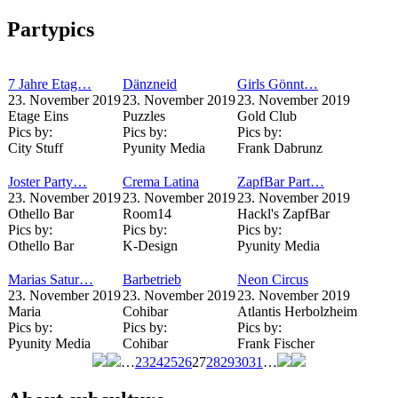
Seiten
Partypics
7 Jahre Etag…
Dänzneid
Girls Gönnt…
23. November 2019
23. November 2019
23. November 2019
Etage Eins
Puzzles
Gold Club
Pics by:
Pics by:
Pics by:
City Stuff
Pyunity Media
Frank Dabrunz
Joster Party…
Crema Latina
ZapfBar Part…
23. November 2019
23. November 2019
23. November 2019
Othello Bar
Room14
Hackl's ZapfBar
Pics by:
Pics by:
Pics by:
Othello Bar
K-Design
Pyunity Media
Marias Satur…
Barbetrieb
Neon Circus
23. November 2019
23. November 2019
23. November 2019
Maria
Cohibar
Atlantis Herbolzheim
Pics by:
Pics by:
Pics by:
Pyunity Media
Cohibar
Frank Fischer
…
23
24
25
26
27
28
29
30
31
…
Seiten