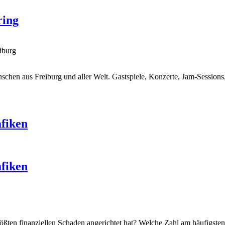
ring
iburg
nschen aus Freiburg und aller Welt. Gastspiele, Konzerte, Jam-Session
afiken
afiken
ößten finanziellen Schaden angerichtet hat? Welche Zahl am häufigste