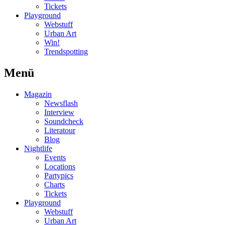
Tickets
Playground
Webstuff
Urban Art
Win!
Trendspotting
Menü
Magazin
Newsflash
Interview
Soundcheck
Literatour
Blog
Nightlife
Events
Locations
Partypics
Charts
Tickets
Playground
Webstuff
Urban Art