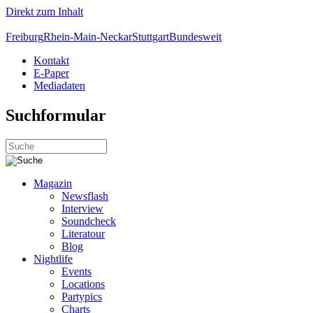
Direkt zum Inhalt
Freiburg
Rhein-Main-Neckar
Stuttgart
Bundesweit
Kontakt
E-Paper
Mediadaten
Suchformular
Magazin
Newsflash
Interview
Soundcheck
Literatour
Blog
Nightlife
Events
Locations
Partypics
Charts