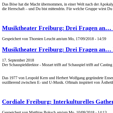
Das Böse hat die Macht übernommen, in einer Welt nach der Apokaly
die Herrschaft – und Du bist mittendrin. Für welche Gruppe wirst Du
Musiktheater Freiburg: Drei Fragen an…
Gespeichert von
Thorsten Leucht
am/um Mo, 17/09/2018 - 14:59
Musiktheater Freiburg: Drei Fragen an…
17. September 2018
Der Schauspieldirektor - Mozart trifft auf Schauspiel trifft auf Casti
Das 1977 von Leopold Kern und Herbert Wolfgang gegründete Ensemble 
oszillierend zwischen E- und U-Musik. Oftmals inspiriert von Ästheti
Cordiale Freiburg: Interkulturelles Gathe
Gespeichert von
Matthias Boksch
am/um Mo, 10/09/2018 - 14:13