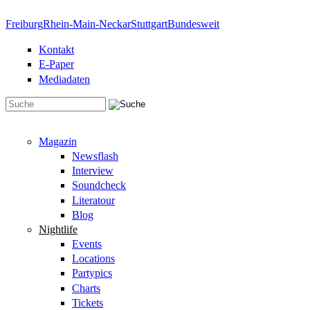
Direkt zum Inhalt
Freiburg
Rhein-Main-Neckar
Stuttgart
Bundesweit
Kontakt
E-Paper
Mediadaten
Suchformular
Magazin
Newsflash
Interview
Soundcheck
Literatour
Blog
Nightlife
Events
Locations
Partypics
Charts
Tickets