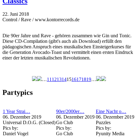
Classics
22. Juni 2018
Control / Rave / www.kontorrecords.de
Die 90er Jahre und Rave - gehören zusammen wie Gin und Tonic.
Diese CD-Compilation (gibt's auch als Download) erfüllt den
pädagogischen Anspruch eines musikalischen Einsteigerkurses für
die Generation Avocado-Toast und vermittelt einen ersten Eindruck
einer der letzten musikalischen Revolutionen.
…
11
12
13
14
15
16
17
18
19
…
Seiten
Partypics
1 Year Strai…
90er/2000er…
Eine Nacht o…
06. Dezember 2019
06. Dezember 2019
06. Dezember 2019
Universal D.O.G. (Closed)
Go Club
Puzzles
Pics by:
Pics by:
Pics by:
Daniel Vogel
Go Club
Pyunity Media