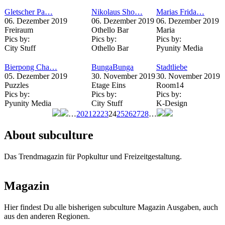
Gletscher Pa…
Nikolaus Sho…
Marias Frida…
06. Dezember 2019
06. Dezember 2019
06. Dezember 2019
Freiraum
Othello Bar
Maria
Pics by:
Pics by:
Pics by:
City Stuff
Othello Bar
Pyunity Media
Bierpong Cha…
BungaBunga
Stadtliebe
05. Dezember 2019
30. November 2019
30. November 2019
Puzzles
Etage Eins
Room14
Pics by:
Pics by:
Pics by:
Pyunity Media
City Stuff
K-Design
…
20
21
22
23
24
25
26
27
28
…
Seiten
About subculture
Das Trendmagazin für Popkultur und Freizeitgestaltung.
Magazin
Hier findest Du alle bisherigen subculture Magazin Ausgaben, auch
aus den anderen Regionen.