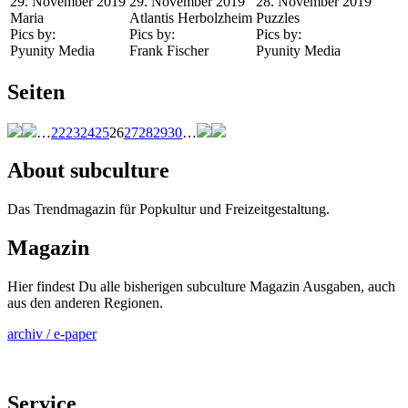
29. November 2019
29. November 2019
28. November 2019
Maria
Atlantis Herbolzheim
Puzzles
Pics by:
Pics by:
Pics by:
Pyunity Media
Frank Fischer
Pyunity Media
Seiten
…
22
23
24
25
26
27
28
29
30
…
About subculture
Das Trendmagazin für Popkultur und Freizeitgestaltung.
Magazin
Hier findest Du alle bisherigen subculture Magazin Ausgaben, auch
aus den anderen Regionen.
archiv / e-paper
Service