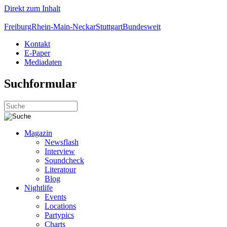
Direkt zum Inhalt
Freiburg
Rhein-Main-Neckar
Stuttgart
Bundesweit
Kontakt
E-Paper
Mediadaten
Suchformular
Magazin
Newsflash
Interview
Soundcheck
Literatour
Blog
Nightlife
Events
Locations
Partypics
Charts