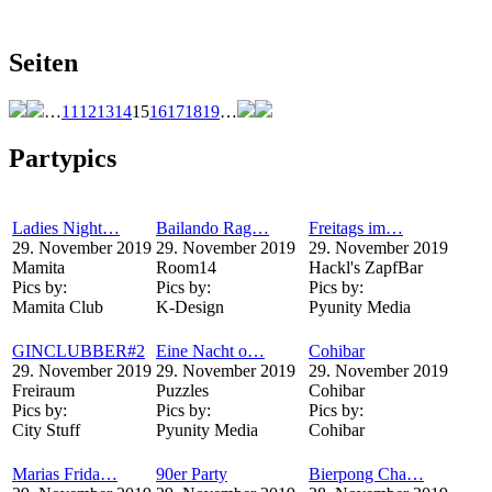
Seiten
…
11
12
13
14
15
16
17
18
19
…
Partypics
Ladies Night…
Bailando Rag…
Freitags im…
29. November 2019
29. November 2019
29. November 2019
Mamita
Room14
Hackl's ZapfBar
Pics by:
Pics by:
Pics by:
Mamita Club
K-Design
Pyunity Media
GINCLUBBER#2
Eine Nacht o…
Cohibar
29. November 2019
29. November 2019
29. November 2019
Freiraum
Puzzles
Cohibar
Pics by:
Pics by:
Pics by:
City Stuff
Pyunity Media
Cohibar
Marias Frida…
90er Party
Bierpong Cha…