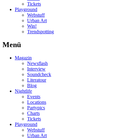
Tickets
Playground
Webstuff
Urban Art
Win!
Trendspotting
Menü
Magazin
Newsflash
Interview
Soundcheck
Literatour
Blog
Nightlife
Events
Locations
Partypics
Charts
Tickets
Playground
Webstuff
Urban Art