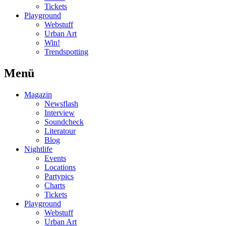
Tickets
Playground
Webstuff
Urban Art
Win!
Trendspotting
Menü
Magazin
Newsflash
Interview
Soundcheck
Literatour
Blog
Nightlife
Events
Locations
Partypics
Charts
Tickets
Playground
Webstuff
Urban Art