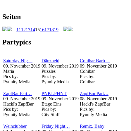
Seiten
…
11
12
13
14
15
16
17
18
19
…
Partypics
Saturday Nig…
Dänzneid
Cohibar Barb…
09. November 2019
09. November 2019
09. November 2019
Maria
Puzzles
Cohibar
Pics by:
Pics by:
Pics by:
Pyunity Media
Pyunity Media
Cohibar
ZapfBar Part…
PNKLPHNT
ZapfBar Part…
09. November 2019
09. November 2019
08. November 2019
Hackl's ZapfBar
Etage Eins
Hackl's ZapfBar
Pics by:
Pics by:
Pics by:
Pyunity Media
City Stuff
Pyunity Media
Weinclubber
Friday Night…
Remix, Baby