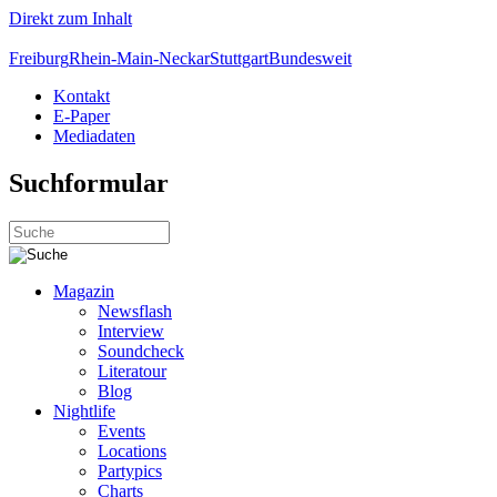
Direkt zum Inhalt
Freiburg
Rhein-Main-Neckar
Stuttgart
Bundesweit
Kontakt
E-Paper
Mediadaten
Suchformular
Magazin
Newsflash
Interview
Soundcheck
Literatour
Blog
Nightlife
Events
Locations
Partypics
Charts