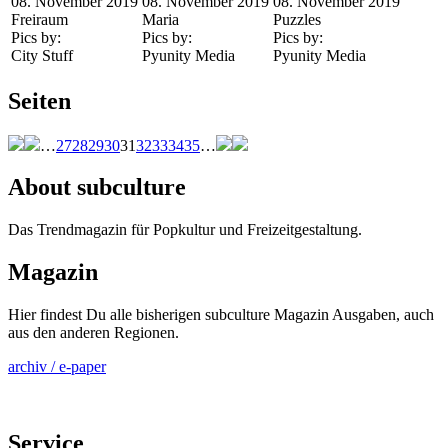
08. November 2019
08. November 2019
08. November 2019
Freiraum
Maria
Puzzles
Pics by:
Pics by:
Pics by:
City Stuff
Pyunity Media
Pyunity Media
Seiten
…
27
28
29
30
31
32
33
34
35
…
About subculture
Das Trendmagazin für Popkultur und Freizeitgestaltung.
Magazin
Hier findest Du alle bisherigen subculture Magazin Ausgaben, auch
aus den anderen Regionen.
archiv / e-paper
Service