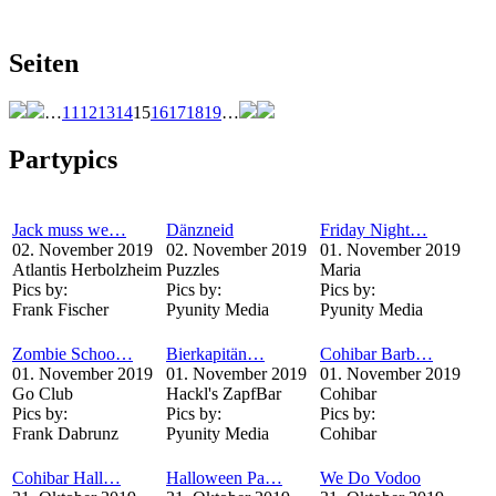
Seiten
…
11
12
13
14
15
16
17
18
19
…
Partypics
Jack muss we…
Dänzneid
Friday Night…
02. November 2019
02. November 2019
01. November 2019
Atlantis Herbolzheim
Puzzles
Maria
Pics by:
Pics by:
Pics by:
Frank Fischer
Pyunity Media
Pyunity Media
Zombie Schoo…
Bierkapitän…
Cohibar Barb…
01. November 2019
01. November 2019
01. November 2019
Go Club
Hackl's ZapfBar
Cohibar
Pics by:
Pics by:
Pics by:
Frank Dabrunz
Pyunity Media
Cohibar
Cohibar Hall…
Halloween Pa…
We Do Vodoo