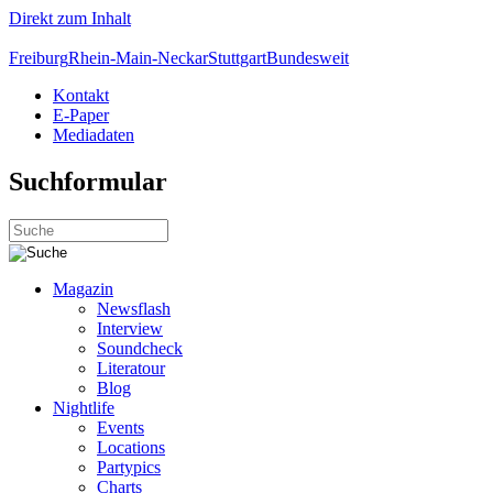
Direkt zum Inhalt
Freiburg
Rhein-Main-Neckar
Stuttgart
Bundesweit
Kontakt
E-Paper
Mediadaten
Suchformular
Magazin
Newsflash
Interview
Soundcheck
Literatour
Blog
Nightlife
Events
Locations
Partypics
Charts