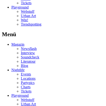
Tickets
Playground
Webstuff
Urban Art
Win!
Trendspotting
Menü
Magazin
Newsflash
Interview
Soundcheck
Literatour
Blog
Nightlife
Events
Locations
Partypics
Charts
Tickets
Playground
Webstuff
Urban Art