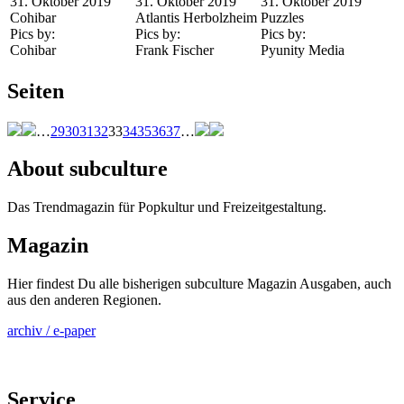
31. Oktober 2019
31. Oktober 2019
31. Oktober 2019
Cohibar
Atlantis Herbolzheim
Puzzles
Pics by:
Pics by:
Pics by:
Cohibar
Frank Fischer
Pyunity Media
Seiten
…
29
30
31
32
33
34
35
36
37
…
About subculture
Das Trendmagazin für Popkultur und Freizeitgestaltung.
Magazin
Hier findest Du alle bisherigen subculture Magazin Ausgaben, auch
aus den anderen Regionen.
archiv / e-paper
Service