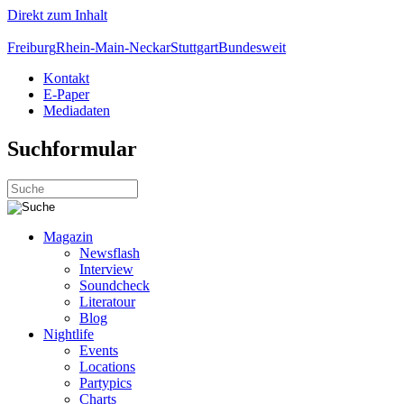
Direkt zum Inhalt
Freiburg
Rhein-Main-Neckar
Stuttgart
Bundesweit
Kontakt
E-Paper
Mediadaten
Suchformular
Magazin
Newsflash
Interview
Soundcheck
Literatour
Blog
Nightlife
Events
Locations
Partypics
Charts