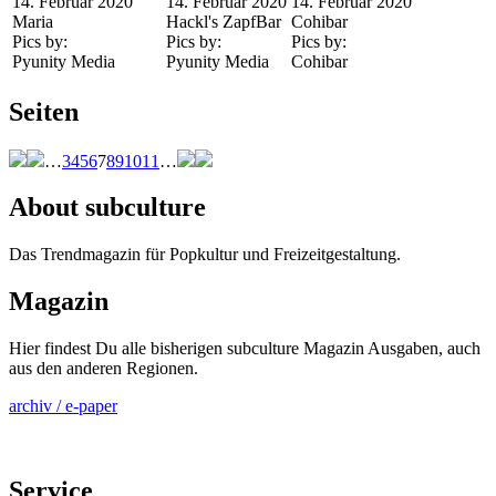
14. Februar 2020
14. Februar 2020
14. Februar 2020
Maria
Hackl's ZapfBar
Cohibar
Pics by:
Pics by:
Pics by:
Pyunity Media
Pyunity Media
Cohibar
Seiten
…
3
4
5
6
7
8
9
10
11
…
About subculture
Das Trendmagazin für Popkultur und Freizeitgestaltung.
Magazin
Hier findest Du alle bisherigen subculture Magazin Ausgaben, auch
aus den anderen Regionen.
archiv / e-paper
Service