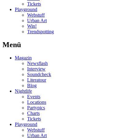
Tickets
Playground
Webstuff
Urban Art
Win!
Trendspotting
Menü
Magazin
Newsflash
Interview
Soundcheck
Literatour
Blog
Nightlife
Events
Locations
Partypics
Charts
Tickets
Playground
Webstuff
Urban Art