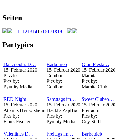
Seiten
…
11
12
13
14
15
16
17
18
19
…
Partypics
Dänzneid x D…
Barbetrieb
Gran Fiesta…
15. Februar 2020
15. Februar 2020
15. Februar 2020
Puzzles
Cohibar
Mamita
Pics by:
Pics by:
Pics by:
Pyunity Media
Cohibar
Mamita Club
RED Night
Samstags im…
Sweet Clubso…
15. Februar 2020
15. Februar 2020
15. Februar 2020
Atlantis Herbolzheim
Hackl's ZapfBar
Freiraum
Pics by:
Pics by:
Pics by:
Frank Fischer
Pyunity Media
City Stuff
Valentines D…
Freitags im…
Barbetrieb