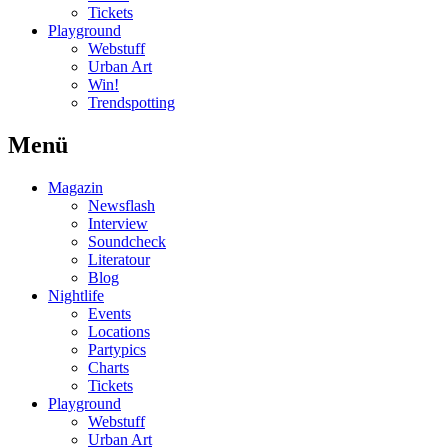
Tickets
Playground
Webstuff
Urban Art
Win!
Trendspotting
Menü
Magazin
Newsflash
Interview
Soundcheck
Literatour
Blog
Nightlife
Events
Locations
Partypics
Charts
Tickets
Playground
Webstuff
Urban Art