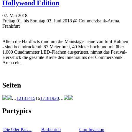
Hollywood Edition
07. Mai 2018
Freitag 01. bis Sonntag 03. Juni 2018 @ Commerzbank-Arena,
Frankfurt
Allein die Hardfacts rund um die Mainstage - eine von fünf Bühnen
- sind beeindruckend: 87 Meter breit, 40 Meter hoch und mit über
1.000 Quadratmeter LED-Flächen ausgerüstet, nimmt das Festival-
Herzstück die gesamte Breite des Innenraums der Commerzbank-
Arena ein.
Seiten
…
12
13
14
15
16
17
18
19
20
…
Partypics
Die 90er Par…
Barbetrieb
Cup Invasion