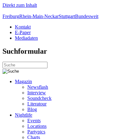
Direkt zum Inhalt
Freiburg
Rhein-Main-Neckar
Stuttgart
Bundesweit
Kontakt
E-Paper
Mediadaten
Suchformular
Magazin
Newsflash
Interview
Soundcheck
Literatour
Blog
Nightlife
Events
Locations
Partypics
Charts