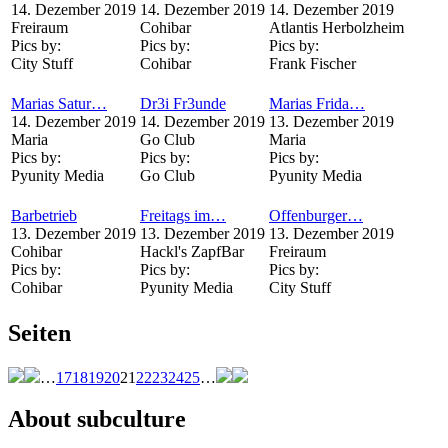
14. Dezember 2019
14. Dezember 2019
14. Dezember 2019
Freiraum
Cohibar
Atlantis Herbolzheim
Pics by:
Pics by:
Pics by:
City Stuff
Cohibar
Frank Fischer
Marias Satur…
Dr3i Fr3unde
Marias Frida…
14. Dezember 2019
14. Dezember 2019
13. Dezember 2019
Maria
Go Club
Maria
Pics by:
Pics by:
Pics by:
Pyunity Media
Go Club
Pyunity Media
Barbetrieb
Freitags im…
Offenburger…
13. Dezember 2019
13. Dezember 2019
13. Dezember 2019
Cohibar
Hackl's ZapfBar
Freiraum
Pics by:
Pics by:
Pics by:
Cohibar
Pyunity Media
City Stuff
Seiten
…
17
18
19
20
21
22
23
24
25
…
About subculture