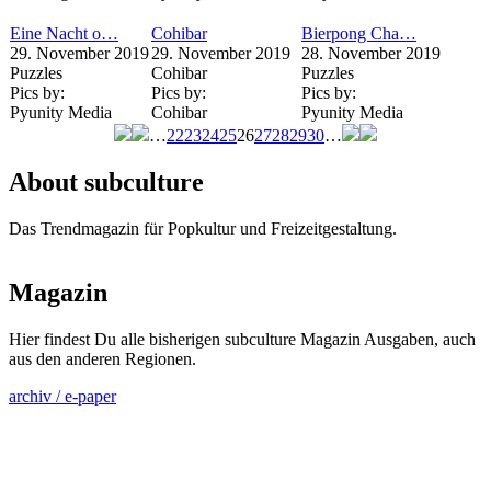
Eine Nacht o…
Cohibar
Bierpong Cha…
29. November 2019
29. November 2019
28. November 2019
Puzzles
Cohibar
Puzzles
Pics by:
Pics by:
Pics by:
Pyunity Media
Cohibar
Pyunity Media
…
22
23
24
25
26
27
28
29
30
…
Seiten
About subculture
Das Trendmagazin für Popkultur und Freizeitgestaltung.
Magazin
Hier findest Du alle bisherigen subculture Magazin Ausgaben, auch
aus den anderen Regionen.
archiv / e-paper