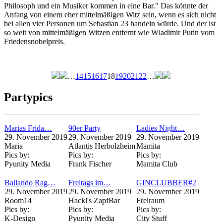
Philosoph und ein Musiker kommen in eine Bar." Das könnte der
Anfang von einem eher mittelmäßigen Witz sein, wenn es sich nicht
bei allen vier Personen um Sebastian 23 handeln würde. Und der ist
so weit von mittelmäßigen Witzen entfernt wie Wladimir Putin vom
Friedensnobelpreis.
…
14
15
16
17
18
19
20
21
22
…
Seiten
Partypics
Marias Frida…
90er Party
Ladies Night…
29. November 2019
29. November 2019
29. November 2019
Maria
Atlantis Herbolzheim
Mamita
Pics by:
Pics by:
Pics by:
Pyunity Media
Frank Fischer
Mamita Club
Bailando Rag…
Freitags im…
GINCLUBBER#2
29. November 2019
29. November 2019
29. November 2019
Room14
Hackl's ZapfBar
Freiraum
Pics by:
Pics by:
Pics by:
K-Design
Pyunity Media
City Stuff