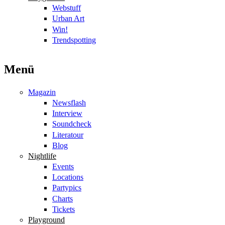
Webstuff
Urban Art
Win!
Trendspotting
Menü
Magazin
Newsflash
Interview
Soundcheck
Literatour
Blog
Nightlife
Events
Locations
Partypics
Charts
Tickets
Playground