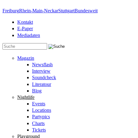
Direkt zum Inhalt
Freiburg
Rhein-Main-Neckar
Stuttgart
Bundesweit
Kontakt
E-Paper
Mediadaten
Suchformular
Magazin
Newsflash
Interview
Soundcheck
Literatour
Blog
Nightlife
Events
Locations
Partypics
Charts
Tickets
Playground