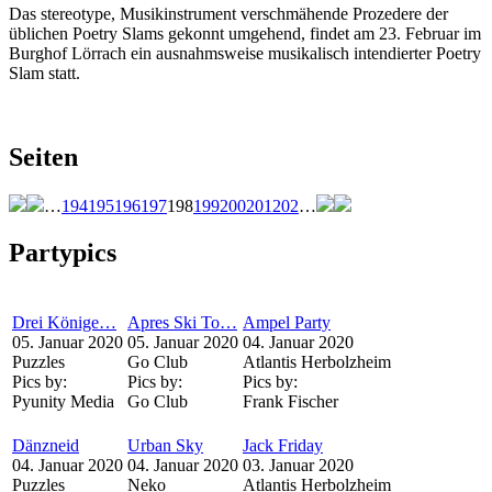
Das stereotype, Musikinstrument verschmähende Prozedere der
üblichen Poetry Slams gekonnt umgehend, findet am 23. Februar im
Burghof Lörrach ein ausnahmsweise musikalisch intendierter Poetry
Slam statt.
Seiten
…
194
195
196
197
198
199
200
201
202
…
Partypics
Drei Könige…
Apres Ski To…
Ampel Party
05. Januar 2020
05. Januar 2020
04. Januar 2020
Puzzles
Go Club
Atlantis Herbolzheim
Pics by:
Pics by:
Pics by:
Pyunity Media
Go Club
Frank Fischer
Dänzneid
Urban Sky
Jack Friday
04. Januar 2020
04. Januar 2020
03. Januar 2020
Puzzles
Neko
Atlantis Herbolzheim