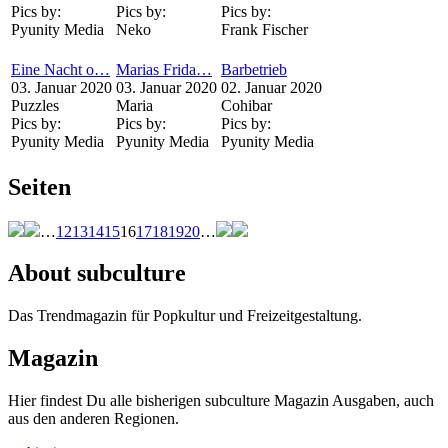
Pics by:
Pics by:
Pics by:
Pyunity Media
Neko
Frank Fischer
Eine Nacht o…
Marias Frida…
Barbetrieb
03. Januar 2020
03. Januar 2020
02. Januar 2020
Puzzles
Maria
Cohibar
Pics by:
Pics by:
Pics by:
Pyunity Media
Pyunity Media
Pyunity Media
Seiten
…
12
13
14
15
16
17
18
19
20
…
About subculture
Das Trendmagazin für Popkultur und Freizeitgestaltung.
Magazin
Hier findest Du alle bisherigen subculture Magazin Ausgaben, auch
aus den anderen Regionen.