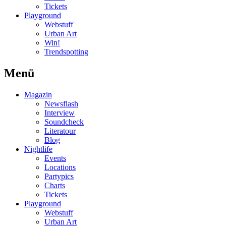
Tickets
Playground
Webstuff
Urban Art
Win!
Trendspotting
Menü
Magazin
Newsflash
Interview
Soundcheck
Literatour
Blog
Nightlife
Events
Locations
Partypics
Charts
Tickets
Playground
Webstuff
Urban Art