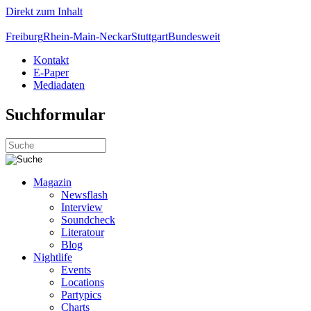
Direkt zum Inhalt
Freiburg
Rhein-Main-Neckar
Stuttgart
Bundesweit
Kontakt
E-Paper
Mediadaten
Suchformular
Magazin
Newsflash
Interview
Soundcheck
Literatour
Blog
Nightlife
Events
Locations
Partypics
Charts