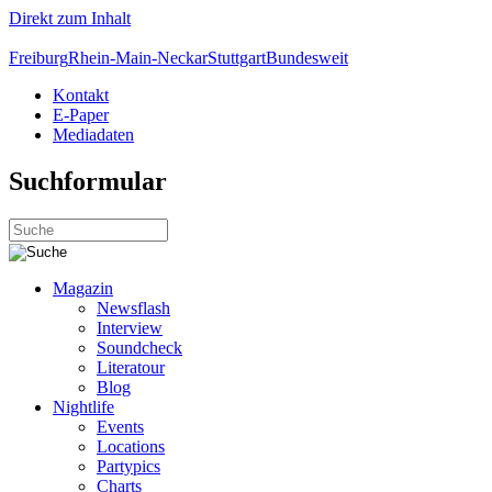
Direkt zum Inhalt
Freiburg
Rhein-Main-Neckar
Stuttgart
Bundesweit
Kontakt
E-Paper
Mediadaten
Suchformular
Magazin
Newsflash
Interview
Soundcheck
Literatour
Blog
Nightlife
Events
Locations
Partypics
Charts