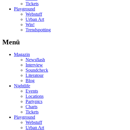
Tickets
Playground
Webstuff
Urban Art
Win!
Trendspotting
Menü
Magazin
Newsflash
Interview
Soundcheck
Literatour
Blog
Nightlife
Events
Locations
Partypics
Charts
Tickets
Playground
Webstuff
Urban Art