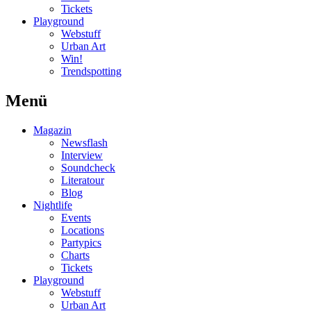
Tickets
Playground
Webstuff
Urban Art
Win!
Trendspotting
Menü
Magazin
Newsflash
Interview
Soundcheck
Literatour
Blog
Nightlife
Events
Locations
Partypics
Charts
Tickets
Playground
Webstuff
Urban Art