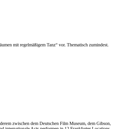
sräumen mit regelmäßigem Tanz“ vor. Thematisch zumindest.
 anderem zwischen dem Deutschen Film Museum, dem Gibson,
internationale Acts performen in 12 Frankfurter Locations.