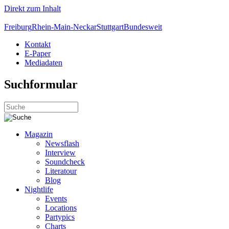
Direkt zum Inhalt
Freiburg
Rhein-Main-Neckar
Stuttgart
Bundesweit
Kontakt
E-Paper
Mediadaten
Suchformular
Magazin
Newsflash
Interview
Soundcheck
Literatour
Blog
Nightlife
Events
Locations
Partypics
Charts