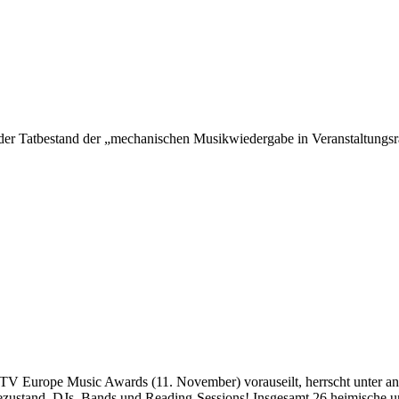
e der Tatbestand der „mechanischen Musikwiedergabe in Veranstaltung
MTV Europe Music Awards (11. November) vorauseilt, herrscht unter
stand. DJs, Bands und Reading-Sessions! Insgesamt 26 heimische und 