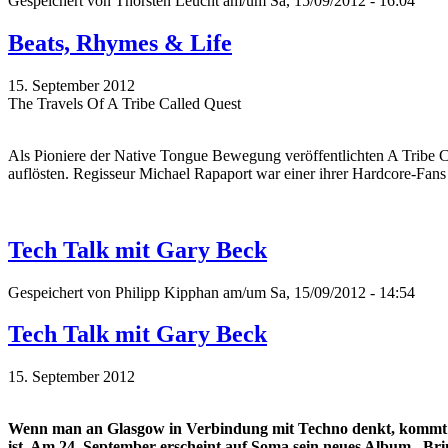
Gespeichert von
Thorsten Leucht
am/um Sa, 15/09/2012 - 16:04
Beats, Rhymes & Life
15. September 2012
The Travels Of A Tribe Called Quest
Als Pioniere der Native Tongue Bewegung veröffentlichten A Tribe Ca
auflösten. Regisseur Michael Rapaport war einer ihrer Hardcore-Fan
Tech Talk mit Gary Beck
Gespeichert von
Philipp Kipphan
am/um Sa, 15/09/2012 - 14:54
Tech Talk mit Gary Beck
15. September 2012
Wenn man an Glasgow in Verbindung mit Techno denkt, kommt ma
ist. Am 24. September erscheint auf Soma sein neues Album „Bri