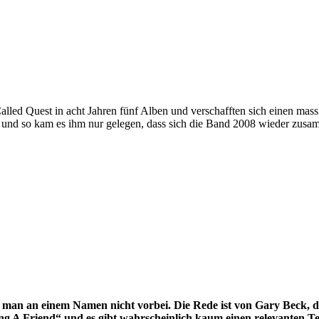
lled Quest in acht Jahren fünf Alben und verschafften sich einen mass
s und so kam es ihm nur gelegen, dass sich die Band 2008 wieder zusa
n an einem Namen nicht vorbei. Die Rede ist von Gary Beck, der
ng A Friend“ und es gibt wahrscheinlich kaum einen relevanten T