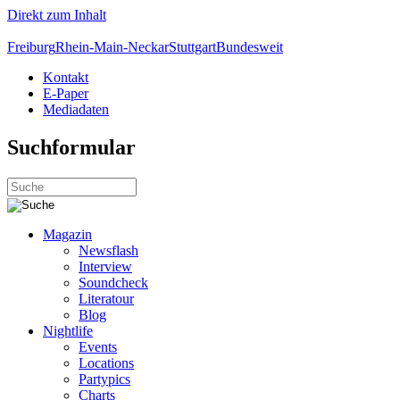
Direkt zum Inhalt
Freiburg
Rhein-Main-Neckar
Stuttgart
Bundesweit
Kontakt
E-Paper
Mediadaten
Suchformular
Magazin
Newsflash
Interview
Soundcheck
Literatour
Blog
Nightlife
Events
Locations
Partypics
Charts