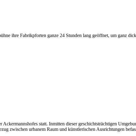
stbühne ihre Fabrikpforten ganze 24 Stunden lang geöffnet, um ganz d
sler Ackermannshofes statt. Inmitten dieser geschichtsträchtigen Umge
em Bezug zwischen urbanem Raum und künstlerischen Ausrichtungen befas