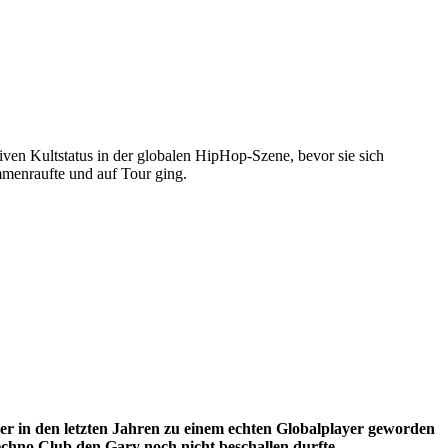
iven Kultstatus in der globalen HipHop-Szene, bevor sie sich
mmenraufte und auf Tour ging.
 in den letzten Jahren zu einem echten Globalplayer geworden
echno Club den Gary noch nicht beschallen durfte.