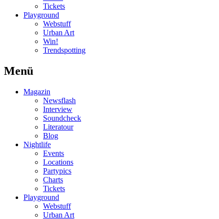
Tickets
Playground
Webstuff
Urban Art
Win!
Trendspotting
Menü
Magazin
Newsflash
Interview
Soundcheck
Literatour
Blog
Nightlife
Events
Locations
Partypics
Charts
Tickets
Playground
Webstuff
Urban Art