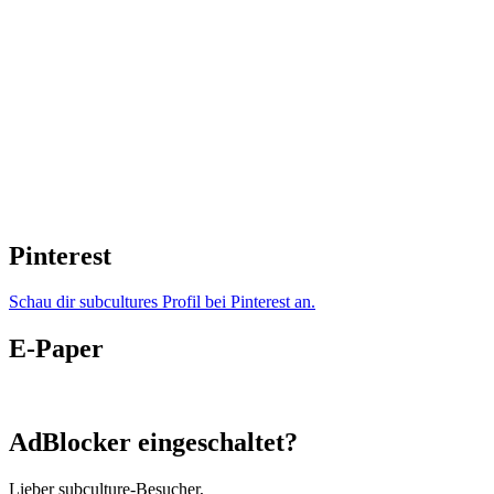
Pinterest
Schau dir subcultures Profil bei Pinterest an.
E-Paper
AdBlocker eingeschaltet?
Lieber subculture-Besucher,