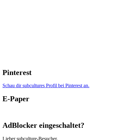
Pinterest
Schau dir subcultures Profil bei Pinterest an.
E-Paper
AdBlocker eingeschaltet?
Lieber subculture-Besucher,