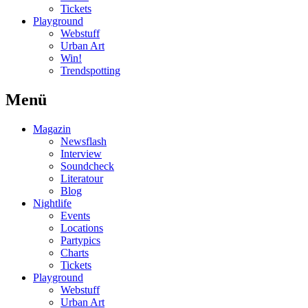
Tickets
Playground
Webstuff
Urban Art
Win!
Trendspotting
Menü
Magazin
Newsflash
Interview
Soundcheck
Literatour
Blog
Nightlife
Events
Locations
Partypics
Charts
Tickets
Playground
Webstuff
Urban Art