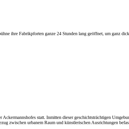
stbühne ihre Fabrikpforten ganze 24 Stunden lang geöffnet, um ganz d
sler Ackermannshofes statt. Inmitten dieser geschichtsträchtigen Umge
em Bezug zwischen urbanem Raum und künstlerischen Ausrichtungen befas