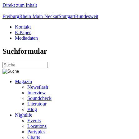
Direkt zum Inhalt
Freiburg
Rhein-Main-Neckar
Stuttgart
Bundesweit
Kontakt
E-Paper
Mediadaten
Suchformular
Magazin
Newsflash
Interview
Soundcheck
Literatour
Blog
Nightlife
Events
Locations
Partypics
Charts