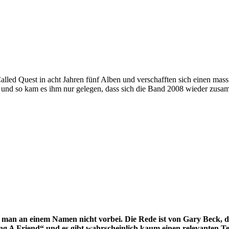
lled Quest in acht Jahren fünf Alben und verschafften sich einen mass
s und so kam es ihm nur gelegen, dass sich die Band 2008 wieder zusa
n an einem Namen nicht vorbei. Die Rede ist von Gary Beck, der
ng A Friend“ und es gibt wahrscheinlich kaum einen relevanten T