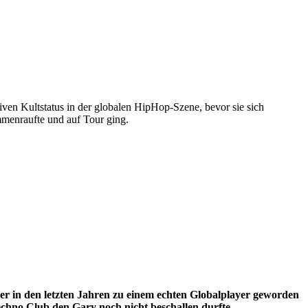
iven Kultstatus in der globalen HipHop-Szene, bevor sie sich
mmenraufte und auf Tour ging.
 in den letzten Jahren zu einem echten Globalplayer geworden
echno Club den Gary noch nicht beschallen durfte.