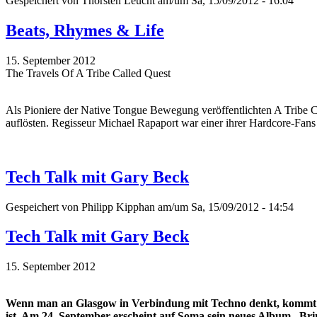
Gespeichert von
Thorsten Leucht
am/um Sa, 15/09/2012 - 16:04
Beats, Rhymes & Life
15. September 2012
The Travels Of A Tribe Called Quest
Als Pioniere der Native Tongue Bewegung veröffentlichten A Tribe Ca
auflösten. Regisseur Michael Rapaport war einer ihrer Hardcore-Fan
Tech Talk mit Gary Beck
Gespeichert von
Philipp Kipphan
am/um Sa, 15/09/2012 - 14:54
Tech Talk mit Gary Beck
15. September 2012
Wenn man an Glasgow in Verbindung mit Techno denkt, kommt ma
ist. Am 24. September erscheint auf Soma sein neues Album „Bri