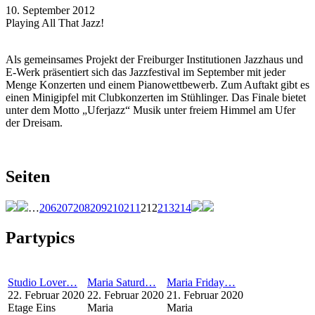
10. September 2012
Playing All That Jazz!
Als gemeinsames Projekt der Freiburger Institutionen Jazzhaus und
E-Werk präsentiert sich das Jazzfestival im September mit jeder
Menge Konzerten und einem Pianowettbewerb. Zum Auftakt gibt es
einen Minigipfel mit Clubkonzerten im Stühlinger. Das Finale bietet
unter dem Motto „Uferjazz“ Musik unter freiem Himmel am Ufer
der Dreisam.
Seiten
…
206
207
208
209
210
211
212
213
214
Partypics
Studio Lover…
Maria Saturd…
Maria Friday…
22. Februar 2020
22. Februar 2020
21. Februar 2020
Etage Eins
Maria
Maria