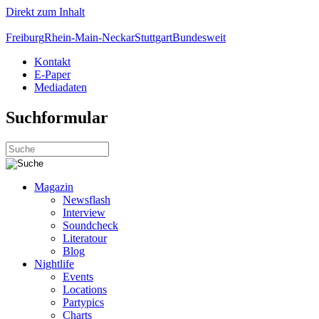
Direkt zum Inhalt
Freiburg
Rhein-Main-Neckar
Stuttgart
Bundesweit
Kontakt
E-Paper
Mediadaten
Suchformular
Magazin
Newsflash
Interview
Soundcheck
Literatour
Blog
Nightlife
Events
Locations
Partypics
Charts