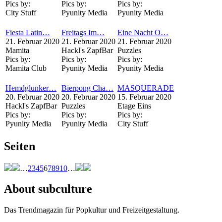
Pics by:
Pics by:
Pics by:
City Stuff
Pyunity Media
Pyunity Media
Fiesta Latin…
Freitags Im…
Eine Nacht O…
21. Februar 2020
21. Februar 2020
21. Februar 2020
Mamita
Hackl's ZapfBar
Puzzles
Pics by:
Pics by:
Pics by:
Mamita Club
Pyunity Media
Pyunity Media
Hemdglunker…
Bierpong Cha…
MASQUERADE
20. Februar 2020
20. Februar 2020
15. Februar 2020
Hackl's ZapfBar
Puzzles
Etage Eins
Pics by:
Pics by:
Pics by:
Pyunity Media
Pyunity Media
City Stuff
Seiten
…
2
3
4
5
6
7
8
9
10
…
About subculture
Das Trendmagazin für Popkultur und Freizeitgestaltung.