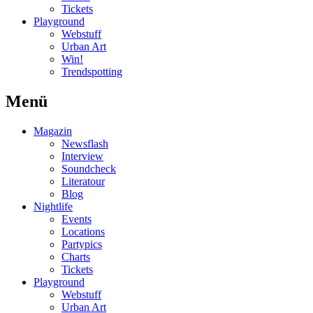
Tickets
Playground
Webstuff
Urban Art
Win!
Trendspotting
Menü
Magazin
Newsflash
Interview
Soundcheck
Literatour
Blog
Nightlife
Events
Locations
Partypics
Charts
Tickets
Playground
Webstuff
Urban Art