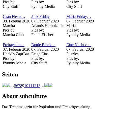
Pics by:
Pics by:
Pics by:
City Stuff
Pyunity Media
City Stuff
Gran Fiesta…
Jack Friday
Maria Friday…
08. Februar 2020
07. Februar 2020
07. Februar 2020
Mamita
Atlantis Herbolzheim
Maria
Pics by:
Pics by:
Pics by:
Mamita Club
Frank Fischer
Pyunity Media
Freitags im…
Bottle Block…
Eine Nacht o…
07. Februar 2020
07. Februar 2020
07. Februar 2020
Hackl's ZapfBar
Etage Eins
Puzzles
Pics by:
Pics by:
Pics by:
Pyunity Media
City Stuff
Pyunity Media
Seiten
…
5
6
7
8
9
10
11
12
13
…
About subculture
Das Trendmagazin für Popkultur und Freizeitgestaltung.