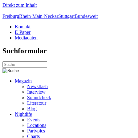
Direkt zum Inhalt
Freiburg
Rhein-Main-Neckar
Stuttgart
Bundesweit
Kontakt
E-Paper
Mediadaten
Suchformular
Magazin
Newsflash
Interview
Soundcheck
Literatour
Blog
Nightlife
Events
Locations
Partypics
Charts