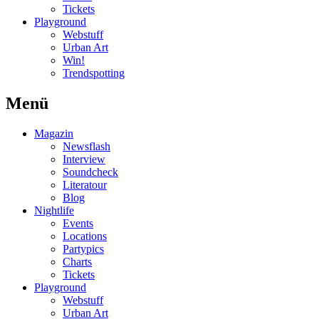
Tickets
Playground
Webstuff
Urban Art
Win!
Trendspotting
Menü
Magazin
Newsflash
Interview
Soundcheck
Literatour
Blog
Nightlife
Events
Locations
Partypics
Charts
Tickets
Playground
Webstuff
Urban Art