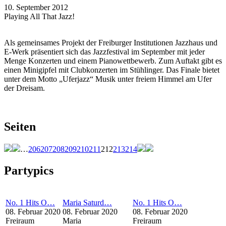
10. September 2012
Playing All That Jazz!
Als gemeinsames Projekt der Freiburger Institutionen Jazzhaus und
E-Werk präsentiert sich das Jazzfestival im September mit jeder
Menge Konzerten und einem Pianowettbewerb. Zum Auftakt gibt es
einen Minigipfel mit Clubkonzerten im Stühlinger. Das Finale bietet
unter dem Motto „Uferjazz“ Musik unter freiem Himmel am Ufer
der Dreisam.
Seiten
…
206
207
208
209
210
211
212
213
214
Partypics
No. 1 Hits O…
Maria Saturd…
No. 1 Hits O…
08. Februar 2020
08. Februar 2020
08. Februar 2020
Freiraum
Maria
Freiraum