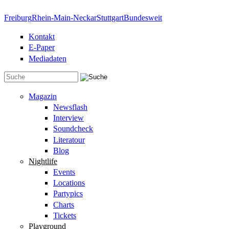
Direkt zum Inhalt
Freiburg
Rhein-Main-Neckar
Stuttgart
Bundesweit
Kontakt
E-Paper
Mediadaten
Suchformular
Magazin
Newsflash
Interview
Soundcheck
Literatour
Blog
Nightlife
Events
Locations
Partypics
Charts
Tickets
Playground