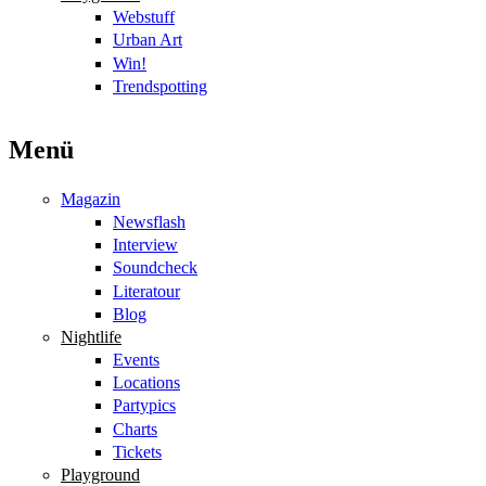
Webstuff
Urban Art
Win!
Trendspotting
Menü
Magazin
Newsflash
Interview
Soundcheck
Literatour
Blog
Nightlife
Events
Locations
Partypics
Charts
Tickets
Playground