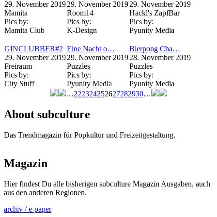
29. November 2019
29. November 2019
29. November 2019
Mamita
Room14
Hackl's ZapfBar
Pics by:
Pics by:
Pics by:
Mamita Club
K-Design
Pyunity Media
GINCLUBBER#2
Eine Nacht o…
Bierpong Cha…
29. November 2019
29. November 2019
28. November 2019
Freiraum
Puzzles
Puzzles
Pics by:
Pics by:
Pics by:
City Stuff
Pyunity Media
Pyunity Media
…
22
23
24
25
26
27
28
29
30
…
Seiten
About subculture
Das Trendmagazin für Popkultur und Freizeitgestaltung.
Magazin
Hier findest Du alle bisherigen subculture Magazin Ausgaben, auch
aus den anderen Regionen.
archiv / e-paper