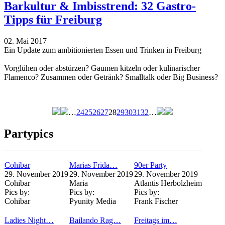
Barkultur & Imbisstrend: 32 Gastro-
Tipps für Freiburg
02. Mai 2017
Ein Update zum ambitionierten Essen und Trinken in Freiburg
Vorglühen oder abstürzen? Gaumen kitzeln oder kulinarischer
Flamenco? Zusammen oder Getränk? Smalltalk oder Big Business?
…
24
25
26
27
28
29
30
31
32
…
Seiten
Partypics
Cohibar
Marias Frida…
90er Party
29. November 2019
29. November 2019
29. November 2019
Cohibar
Maria
Atlantis Herbolzheim
Pics by:
Pics by:
Pics by:
Cohibar
Pyunity Media
Frank Fischer
Ladies Night…
Bailando Rag…
Freitags im…