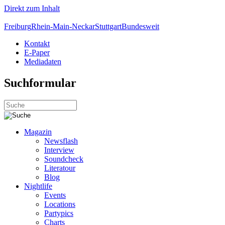
Direkt zum Inhalt
Freiburg
Rhein-Main-Neckar
Stuttgart
Bundesweit
Kontakt
E-Paper
Mediadaten
Suchformular
Magazin
Newsflash
Interview
Soundcheck
Literatour
Blog
Nightlife
Events
Locations
Partypics
Charts