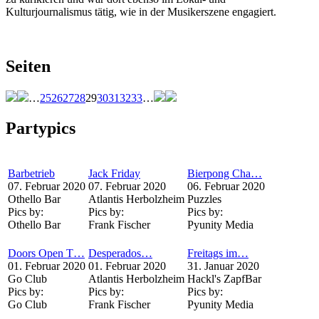
Kulturjournalismus tätig, wie in der Musikerszene engagiert.
Seiten
…
25
26
27
28
29
30
31
32
33
…
Partypics
Barbetrieb
Jack Friday
Bierpong Cha…
07. Februar 2020
07. Februar 2020
06. Februar 2020
Othello Bar
Atlantis Herbolzheim
Puzzles
Pics by:
Pics by:
Pics by:
Othello Bar
Frank Fischer
Pyunity Media
Doors Open T…
Desperados…
Freitags im…
01. Februar 2020
01. Februar 2020
31. Januar 2020
Go Club
Atlantis Herbolzheim
Hackl's ZapfBar
Pics by:
Pics by:
Pics by:
Go Club
Frank Fischer
Pyunity Media