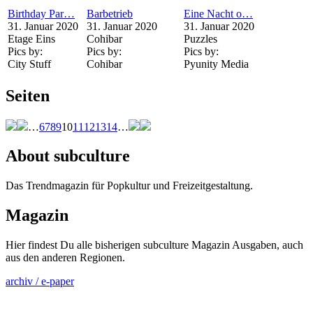
Birthday Par…
Barbetrieb
Eine Nacht o…
31. Januar 2020
31. Januar 2020
31. Januar 2020
Etage Eins
Cohibar
Puzzles
Pics by:
Pics by:
Pics by:
City Stuff
Cohibar
Pyunity Media
Seiten
…
6
7
8
9
10
11
12
13
14
…
About subculture
Das Trendmagazin für Popkultur und Freizeitgestaltung.
Magazin
Hier findest Du alle bisherigen subculture Magazin Ausgaben, auch
aus den anderen Regionen.
archiv / e-paper