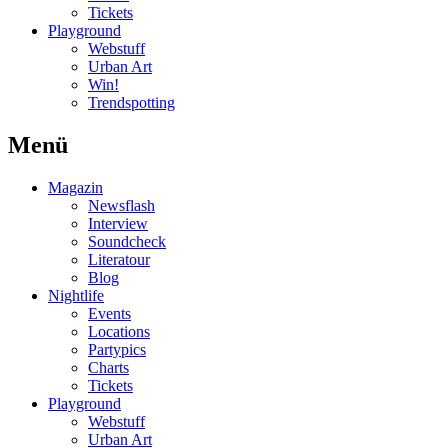
Tickets
Playground
Webstuff
Urban Art
Win!
Trendspotting
Menü
Magazin
Newsflash
Interview
Soundcheck
Literatour
Blog
Nightlife
Events
Locations
Partypics
Charts
Tickets
Playground
Webstuff
Urban Art