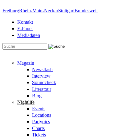
Direkt zum Inhalt
Freiburg
Rhein-Main-Neckar
Stuttgart
Bundesweit
Kontakt
E-Paper
Mediadaten
Suchformular
Magazin
Newsflash
Interview
Soundcheck
Literatour
Blog
Nightlife
Events
Locations
Partypics
Charts
Tickets