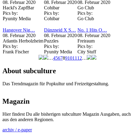
08. Februar 2020
08. Februar 2020
08. Februar 2020
Hackl's ZapfBar
Cohibar
Go Club
Pics by:
Pics by:
Pics by:
Pyunity Media
Cohibar
Go Club
Hangover Nig…
Dänzneid X S…
No. 1 Hits O…
08. Februar 2020
08. Februar 2020
08. Februar 2020
Atlantis Herbolzheim
Puzzles
Freiraum
Pics by:
Pics by:
Pics by:
Frank Fischer
Pyunity Media
City Stuff
…
4
5
6
7
8
9
10
11
12
…
Seiten
About subculture
Das Trendmagazin für Popkultur und Freizeitgestaltung.
Magazin
Hier findest Du alle bisherigen subculture Magazin Ausgaben, auch
aus den anderen Regionen.
archiv / e-paper