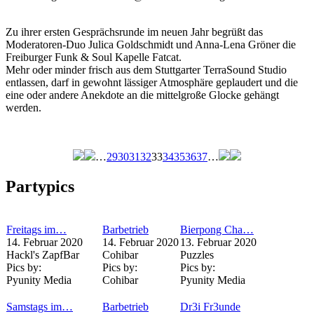
Zu ihrer ersten Gesprächsrunde im neuen Jahr begrüßt das
Moderatoren-Duo Julica Goldschmidt und Anna-Lena Gröner die
Freiburger Funk & Soul Kapelle Fatcat.
Mehr oder minder frisch aus dem Stuttgarter TerraSound Studio
entlassen, darf in gewohnt lässiger Atmosphäre geplaudert und die
eine oder andere Anekdote an die mittelgroße Glocke gehängt
werden.
…
29
30
31
32
33
34
35
36
37
…
Seiten
Partypics
Freitags im…
Barbetrieb
Bierpong Cha…
14. Februar 2020
14. Februar 2020
13. Februar 2020
Hackl's ZapfBar
Cohibar
Puzzles
Pics by:
Pics by:
Pics by:
Pyunity Media
Cohibar
Pyunity Media
Samstags im…
Barbetrieb
Dr3i Fr3unde